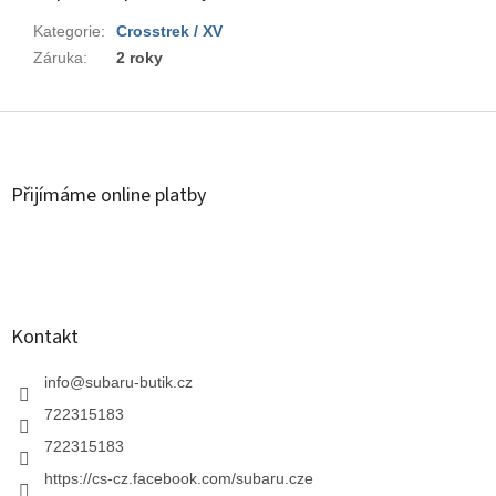
Kategorie
:
Crosstrek / XV
Záruka
:
2 roky
Z
á
p
a
Přijímáme online platby
t
í
Kontakt
info
@
subaru-butik.cz
722315183
722315183
https://cs-cz.facebook.com/subaru.cze