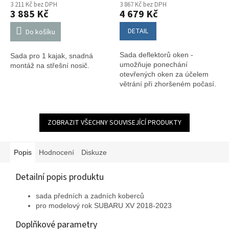
3 211 Kč bez DPH
3 867 Kč bez DPH
3 885 Kč
4 679 Kč
DETAIL
Do košíku
Sada deflektorů oken -
Sada pro 1 kajak, snadná
umožňuje ponechání
montáž na střešní nosič.
otevřených oken za účelem
větrání při zhoršeném počasí.
ZOBRAZIT VŠECHNY SOUVISEJÍCÍ PRODUKTY
Popis
Hodnocení
Diskuze
Detailní popis produktu
sada předních a zadních koberců
pro modelový rok SUBARU XV 2018-2023
Doplňkové parametry