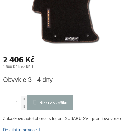
2 406 Kč
1 988 Kč bez DPH
Měrná
Obvykle 3 - 4 dny
cena:
Přidat do košíku
Zakázkové autokoberce s logem SUBARU XV - prémiová verze.
Detailní informace