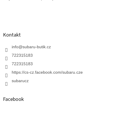
t
í
í
p
r
v
k
y
Kontakt
v
ý
info
@
subaru-butik.cz
p
i
722315183
s
722315183
u
https://cs-cz.facebook.com/subaru.cze
subarucz
Facebook