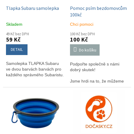
o
d
Tlapka Subaru samolepka
Pomoc psím bezdomovcům
u
100kč
k
Skladem
Chci pomoci
t
ů
49 Kč bez DPH
100 Kč bez DPH
59 Kč
100 Kč
DETAIL
Do košíku
Samolepka TLAPKA Subaru
Podpořte společně s námi
ve dvou barvách barvách pro
dobrý skutek!
každého správného Subaristu.
Jsme hrdi na to, že můžeme
oznámit naši novou spolupráci
s útulkem Dočasky.cz,
známým také jako "psí ostrov."
Tato organizace je zasvěcená
zachraňování psů v nouzi a
vytváření lepšího zítřka pro
naše čtyřnohé přátele. A co je
ještě lepší, můžete se k nám
přidat a pomoci těmto