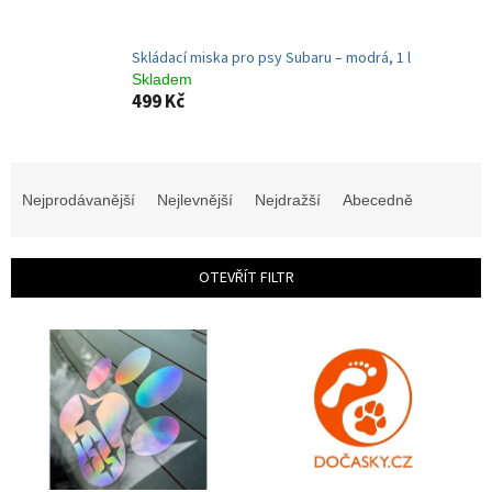
Skládací miska pro psy Subaru – modrá, 1 l
Skladem
499 Kč
Ř
a
Nejprodávanější
Nejlevnější
Nejdražší
Abecedně
z
e
n
OTEVŘÍT FILTR
í
p
V
r
ý
o
p
d
i
u
s
k
p
t
r
ů