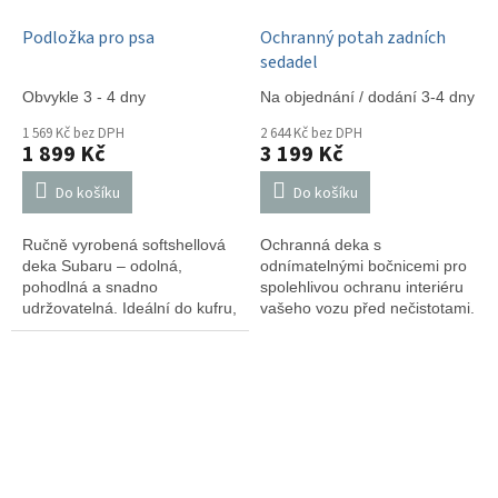
Jak můžete pomoci? Protože
víme, že Subaru je spojen s
Podložka pro psa
Ochranný potah zadních
milovníky zvířat, chceme vás
sedadel
povzbudit k tomu, abyste se
přidali k této věci. Přispěním
Obvykle 3 - 4 dny
Na objednání / dodání 3-4 dny
částkou můžete zaručit, že
1 569 Kč bez DPH
2 644 Kč bez DPH
pejsci, kteří prošli nelehkými
1 899 Kč
3 199 Kč
časy, dostanou druhou šanci
na šťastný život. Společně
Do košíku
Do košíku
můžeme udělat rozdíl v životě
těchto zvířecích kamarádů!
Ručně vyrobená softshellová
Ochranná deka s
Nepřipustíme, aby zvířata byla
deka Subaru – odolná,
odnímatelnými bočnicemi pro
jen věcmi. Společně můžeme
pohodlná a snadno
spolehlivou ochranu interiéru
udělat svět lepším místem pro
udržovatelná. Ideální do kufru,
vašeho vozu před nečistotami.
všechny zvířecí druhy.
pelíšku nebo na cesty.
Podpořte nás a přispějte k
dobročinnému útulku
Dočasky.cz.
Vaše částka určitě psům
pomůže! ❤️