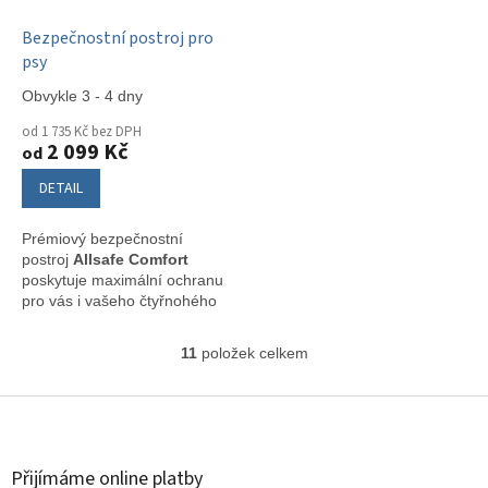
Bezpečnostní postroj pro
psy
Obvykle 3 - 4 dny
od 1 735 Kč bez DPH
2 099 Kč
od
DETAIL
Prémiový bezpečnostní
postroj
Allsafe Comfort
poskytuje maximální ochranu
pro vás i vašeho čtyřnohého
parťáka během jízdy autem.
Testováno
TÜV
, vyrobeno z
11
položek celkem
O
pevného polyesteru s měkkým
v
polstrováním a ocelovými
l
Z
přezkami.
á
á
d
p
a
a
Přijímáme online platby
c