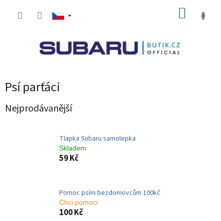
Přejít
NÁKUP
na
obsah
KOŠÍK
Psí parťáci
Nejprodávanější
Tlapka Subaru samolepka
Skladem
59 Kč
Pomoc psím bezdomovcům 100kč
Chci pomoci
100 Kč