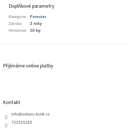
Doplňkové parametry
Kategorie
:
Forester
Záruka
:
2 roky
Hmotnost
:
10 kg
Z
á
p
a
Přijímáme online platby
t
í
Kontakt
info
@
subaru-butik.cz
722315183