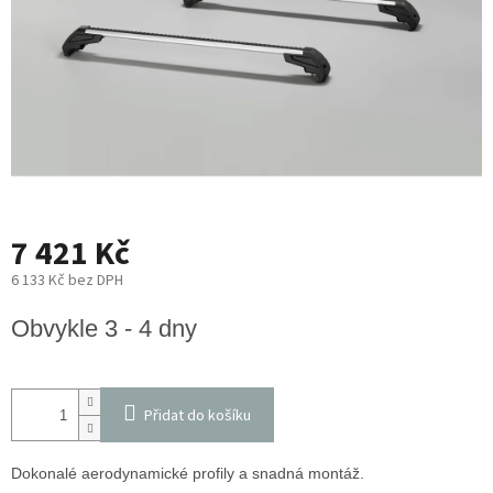
7 421 Kč
6 133 Kč bez DPH
Měrná
Obvykle 3 - 4 dny
cena:
Přidat do košíku
Dokonalé aerodynamické profily a snadná montáž.