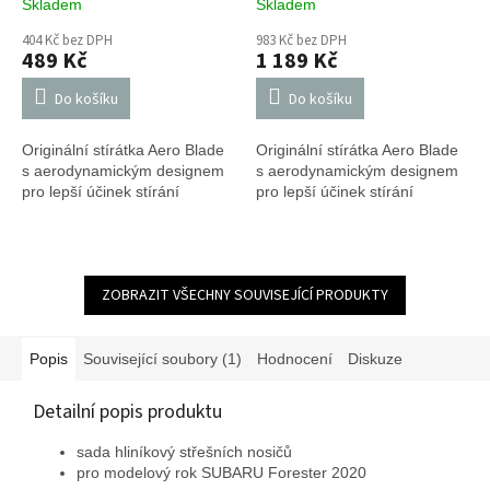
Skladem
Skladem
404 Kč bez DPH
983 Kč bez DPH
489 Kč
1 189 Kč
Do košíku
Do košíku
Originální stírátka Aero Blade
Originální stírátka Aero Blade
s aerodynamickým designem
s aerodynamickým designem
pro lepší účinek stírání
pro lepší účinek stírání
ZOBRAZIT VŠECHNY SOUVISEJÍCÍ PRODUKTY
Popis
Související soubory (1)
Hodnocení
Diskuze
Detailní popis produktu
sada hliníkový střešních nosičů
pro modelový rok SUBARU Forester 2020