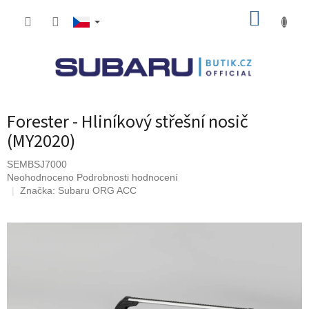
Přejít
NÁKUP
na
obsah
KOŠÍK
Forester - Hliníkový střešní nosič
(MY2020)
SEMBSJ7000
Průměrné
Neohodnoceno
Podrobnosti hodnocení
hodnocení
Značka:
Subaru ORG ACC
produktu
je
0,0
z
5
hvězdiček.