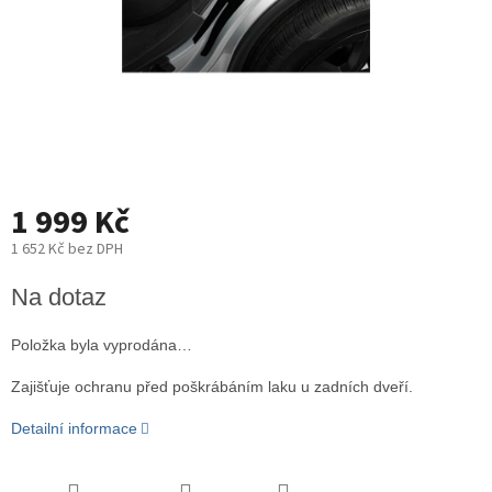
1 999 Kč
1 652 Kč bez DPH
Měrná
Na dotaz
cena:
Položka byla vyprodána…
Zajišťuje ochranu před poškrábáním laku u zadních dveří.
Detailní informace