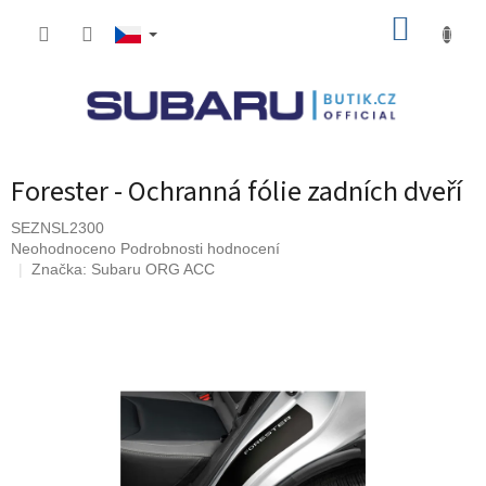
Přejít
NÁKUP
na
obsah
KOŠÍK
Forester - Ochranná fólie zadních dveří
SEZNSL2300
Průměrné
Neohodnoceno
Podrobnosti hodnocení
hodnocení
Značka:
Subaru ORG ACC
produktu
je
0,0
z
5
hvězdiček.