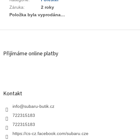
Záruka
:
2 roky
Položka byla vyprodána…
Z
á
p
a
Přijímáme online platby
t
í
Kontakt
info
@
subaru-butik.cz
722315183
722315183
https://cs-cz.facebook.com/subaru.cze