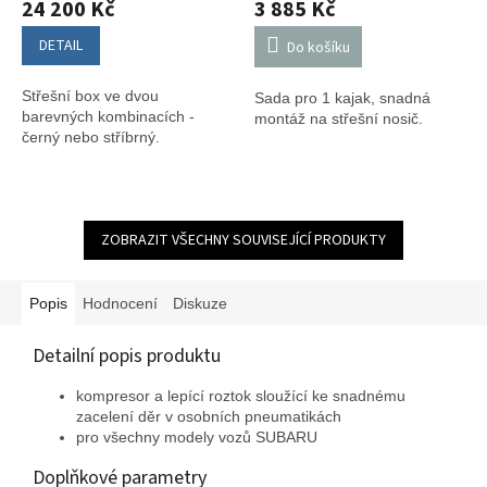
24 200 Kč
3 885 Kč
DETAIL
Do košíku
Střešní box ve dvou
Sada pro 1 kajak, snadná
barevných kombinacích -
montáž na střešní nosič.
černý nebo stříbrný.
ZOBRAZIT VŠECHNY SOUVISEJÍCÍ PRODUKTY
Popis
Hodnocení
Diskuze
Detailní popis produktu
kompresor a lepící roztok sloužící ke snadnému
zacelení děr v osobních pneumatikách
pro všechny modely vozů SUBARU
Doplňkové parametry