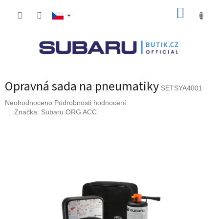
Přejít
NÁKUP
na
obsah
KOŠÍK
Opravná sada na pneumatiky
SETSYA4001
Průměrné
Neohodnoceno
Podrobnosti hodnocení
hodnocení
Značka:
Subaru ORG ACC
produktu
je
0,0
z
5
hvězdiček.