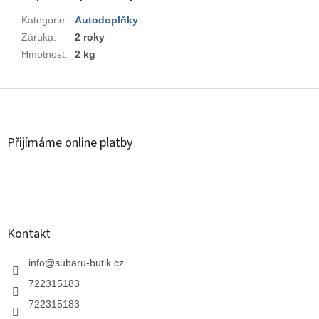
Kategorie
:
Autodoplňky
Záruka
:
2 roky
Hmotnost
:
2 kg
Z
á
p
a
Přijímáme online platby
t
í
Kontakt
info
@
subaru-butik.cz
722315183
722315183