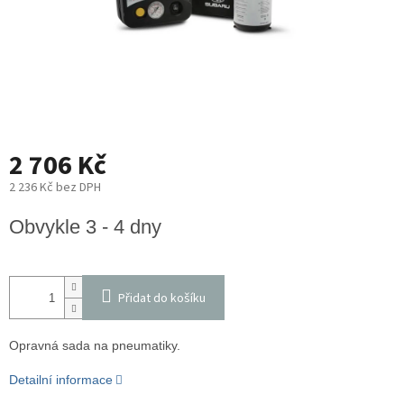
2 706 Kč
2 236 Kč bez DPH
Měrná
Obvykle 3 - 4 dny
cena:
Přidat do košíku
Opravná sada na pneumatiky.
Detailní informace