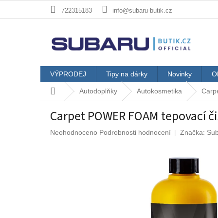
Přejít
722315183
info@subaru-butik.cz
na
obsah
VÝPRODEJ
Tipy na dárky
Novinky
O
Domů
Autodoplňky
Autokosmetika
Carp
Carpet POWER FOAM tepovací čis
Průměrné
Neohodnoceno
Podrobnosti hodnocení
Značka:
Su
hodnocení
produktu
je
0,0
z
5
hvězdiček.