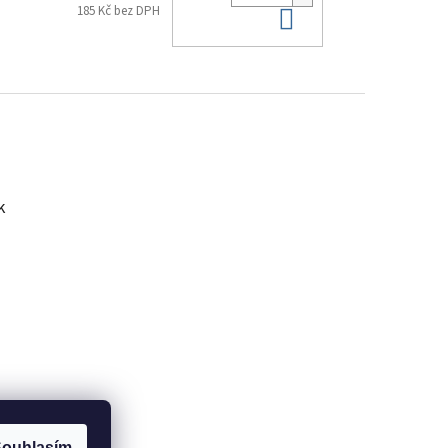
Do košíku
185 Kč bez DPH
k
ARU
ouhlasím