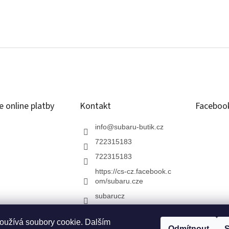
 online platby
Kontakt
Faceboo
info
@
subaru-butik.cz
722315183
722315183
https://cs-cz.facebook.c
om/subaru.cze
subarucz
oužívá soubory cookie. Dalším
BARU ČR
Chci testovací jízdu
Modelová řada SUBARU
ZAŽIJ SUB
Odmítnout
S