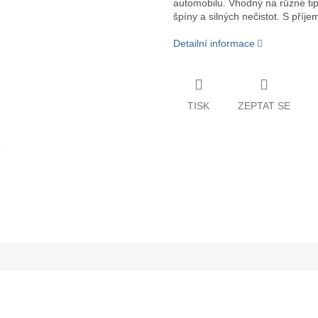
automobilu. Vhodný na různé tip
špíny a silných nečistot. S příj
Detailní informace
TISK
ZEPTAT SE