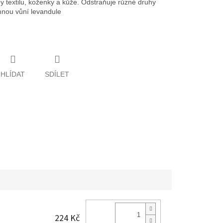
y textilu, koženky a kůže. Odstraňuje různé druhy
emnou vůní levandule
HLÍDAT
SDÍLET
224 Kč