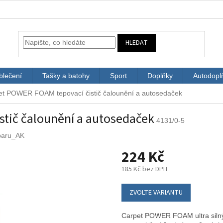
HLEDAT
blečení
Tašky a batohy
Sport
Doplňky
Autodopl
et POWER FOAM tepovací čistič čalounění a autosedaček
tič čalounění a autosedaček
4131/0-5
baru_AK
224 Kč
185 Kč bez DPH
Měrná
cena:
ZVOLTE VARIANTU
Carpet POWER FOAM ultra silný 