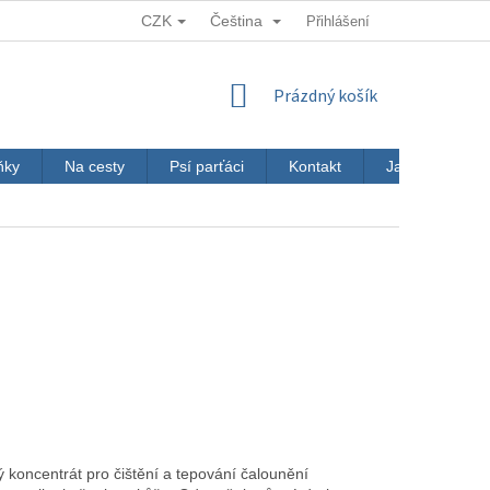
CZK
Čeština
Přihlášení
NÁKUPNÍ
Prázdný košík
KOŠÍK
ňky
Na cesty
Psí parťáci
Kontakt
Jak nakupovat
koncentrát pro čištění a tepování čalounění