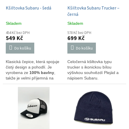
o
d
Kšiltovka Subaru - šedá
Kšiltovka Subaru Trucker –
u
černá
k
Skladem
Skladem
t
ů
454 Kč bez DPH
578 Kč bez DPH
549 Kč
699 Kč
Do košíku
Do košíku
Klasická čepice, která spojuje
Celočerná kšiltovka typu
čistý design a pohodlí. Je
trucker s ikonickou bílou
vyrobena ze
100% bavlny
,
výšivkou souhvězdí Plejád a
takže je velmi příjemná na
nápisem Subaru.
každodenní nošení.