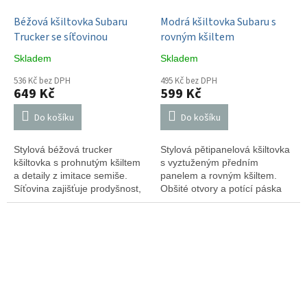
Béžová kšiltovka Subaru
Modrá kšiltovka Subaru s
Trucker se síťovinou
rovným kšiltem
Skladem
Skladem
536 Kč bez DPH
495 Kč bez DPH
649 Kč
599 Kč
Do košíku
Do košíku
Stylová béžová trucker
Stylová pětipanelová kšiltovka
kšiltovka s prohnutým kšiltem
s vyztuženým předním
a detaily z imitace semiše.
panelem a rovným kšiltem.
Síťovina zajišťuje prodyšnost,
Obšité otvory a potící páska
plastové zapínání snadné
zajišťují pohodlí, plastové
nastavení a bavlněné potítko
zapínání snadné nastavení.
pohodlí při nošení.
Odnímatelná nálepka na kšiltu
dodává streetwear vzhled.