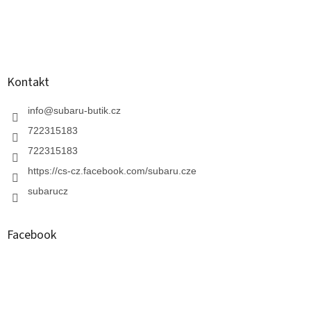
t
í
í
p
r
v
k
y
Kontakt
v
ý
info
@
subaru-butik.cz
p
i
722315183
s
722315183
u
https://cs-cz.facebook.com/subaru.cze
subarucz
Facebook