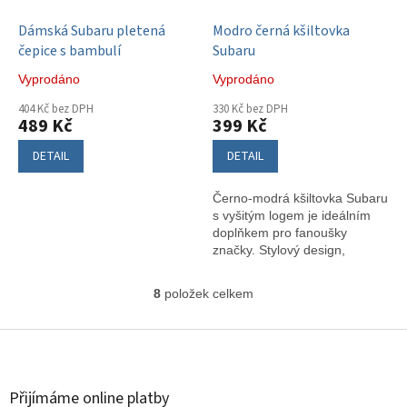
Dámská Subaru pletená
Modro černá kšiltovka
čepice s bambulí
Subaru
Vyprodáno
Vyprodáno
404 Kč bez DPH
330 Kč bez DPH
489 Kč
399 Kč
DETAIL
DETAIL
Černo-modrá kšiltovka Subaru
s vyšitým logem je ideálním
doplňkem pro fanoušky
značky. Stylový design,
pohodlné nošení a
nastavitelný pásek zajistí, že
8
položek celkem
O
padne každému.
v
l
Z
á
á
d
p
a
a
Přijímáme online platby
c