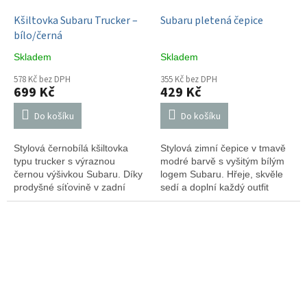
Kšiltovka Subaru Trucker –
Subaru pletená čepice
bílo/černá
Skladem
Skladem
578 Kč bez DPH
355 Kč bez DPH
699 Kč
429 Kč
Do košíku
Do košíku
Stylová černobílá kšiltovka
Stylová zimní čepice v tmavě
typu trucker s výraznou
modré barvě s vyšitým bílým
černou výšivkou Subaru. Díky
logem Subaru. Hřeje, skvěle
prodyšné síťovině v zadní
sedí a doplní každý outfit
části a nastavitelnému pásku
fanouška značky.
zaručuje maximální pohodlí a
skvělé odvětrávání. Ideální
doplněk pro každodenní
nošení i na srazy fanoušků.