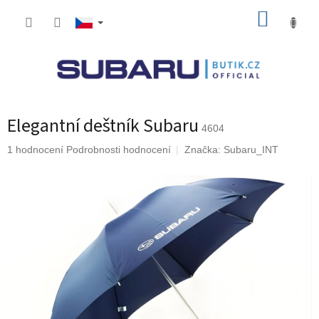
Přejít
NÁKUP
na
obsah
KOŠÍK
Elegantní deštník Subaru
4604
Průměrné
1 hodnocení
Podrobnosti hodnocení
Značka:
Subaru_INT
hodnocení
produktu
je
5,0
z
5
hvězdiček.