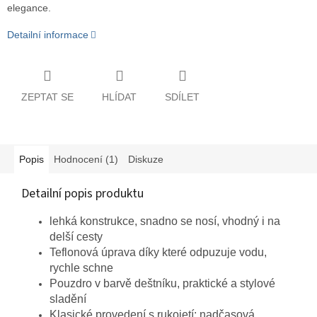
elegance.
Detailní informace
ZEPTAT SE
HLÍDAT
SDÍLET
Popis
Hodnocení (1)
Diskuze
Detailní popis produktu
lehká konstrukce, snadno se nosí, vhodný i na
delší cesty
Teflonová úprava díky které odpuzuje vodu,
rychle schne
Pouzdro v barvě deštníku, praktické a stylové
sladění
Klasické provedení s rukojetí: nadčasová