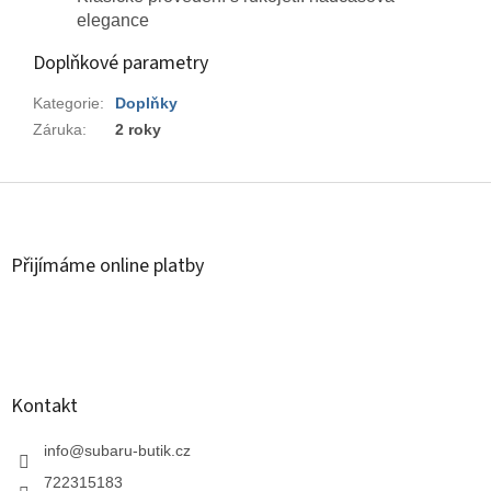
elegance
Doplňkové parametry
Kategorie
:
Doplňky
Záruka
:
2 roky
Z
á
p
a
Přijímáme online platby
t
í
Kontakt
info
@
subaru-butik.cz
722315183