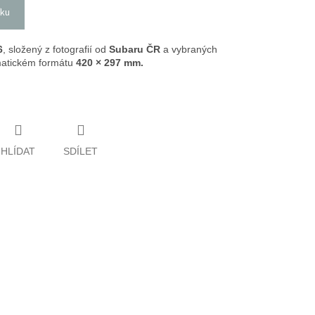
íku
6
, složený z fotografií od
Subaru ČR
a vybraných
matickém formátu
420 × 297 mm.
HLÍDAT
SDÍLET