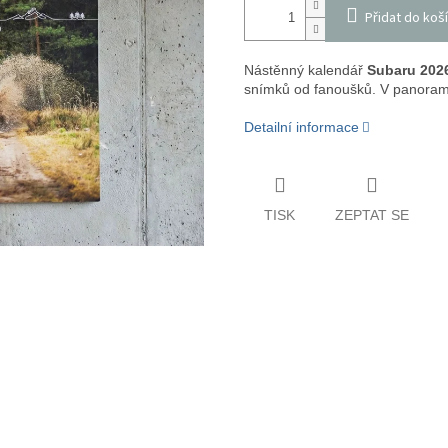
Přidat do koš
Nástěnný kalendář
Subaru 202
snímků od fanoušků. V panora
Detailní informace
TISK
ZEPTAT SE