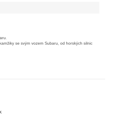
aru.
é okamžiky se svým vozem Subaru, od horských silnic
k