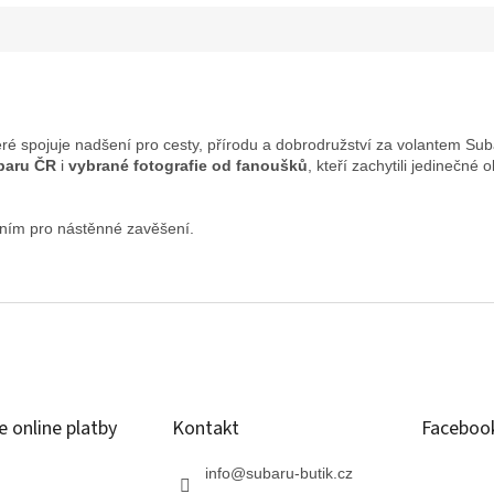
které spojuje nadšení pro cesty, přírodu a dobrodružství za volantem Sub
baru ČR
i
vybrané fotografie od fanoušků
, kteří zachytili jedinečn
álním pro nástěnné zavěšení.
 online platby
Kontakt
Faceboo
info
@
subaru-butik.cz