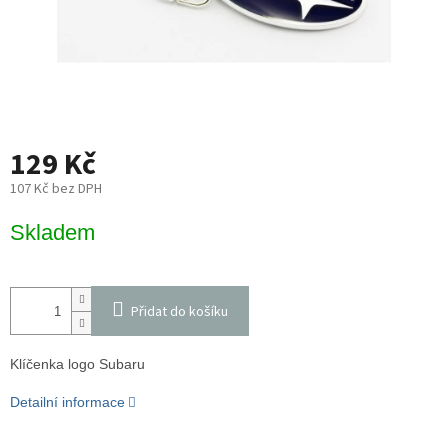
129 Kč
107 Kč bez DPH
Měrná
Skladem
cena:
Přidat do košíku
Klíčenka logo Subaru
Detailní informace