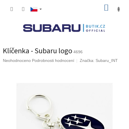
Přejít
NÁKUP
na
obsah
KOŠÍK
Klíčenka - Subaru logo
4696
Průměrné
Neohodnoceno
Podrobnosti hodnocení
Značka:
Subaru_INT
hodnocení
produktu
je
0,0
z
5
hvězdiček.