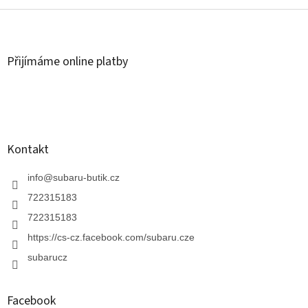
Z
á
p
a
Přijímáme online platby
t
í
Kontakt
info
@
subaru-butik.cz
722315183
722315183
https://cs-cz.facebook.com/subaru.cze
subarucz
Facebook