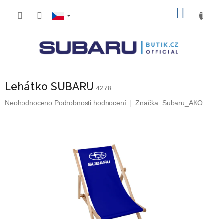
Přejít
NÁKUP
na
obsah
KOŠÍK
Lehátko SUBARU
4278
Průměrné
Neohodnoceno
Podrobnosti hodnocení
Značka:
Subaru_AKO
hodnocení
produktu
je
0,0
z
5
hvězdiček.