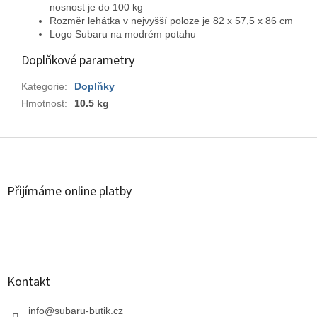
nosnost je do 100 kg
Rozměr lehátka v nejvyšší poloze je 82 x 57,5 x 86 cm
Logo Subaru na modrém potahu
Doplňkové parametry
Kategorie
:
Doplňky
Hmotnost
:
10.5 kg
Z
á
p
a
Přijímáme online platby
t
í
Kontakt
info
@
subaru-butik.cz