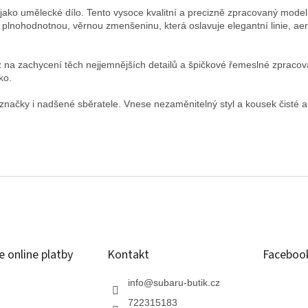
e i jako umělecké dílo. Tento vysoce kvalitní a precizně zpracovaný mod
o plnohodnotnou, věrnou zmenšeninu, která oslavuje elegantní linie, 
 na zachycení těch nejjemnějších detailů a špičkové řemeslné zpracová
ko.
 značky i nadšené sběratele. Vnese nezaměnitelný styl a kousek čisté 
 online platby
Kontakt
Faceboo
info
@
subaru-butik.cz
722315183