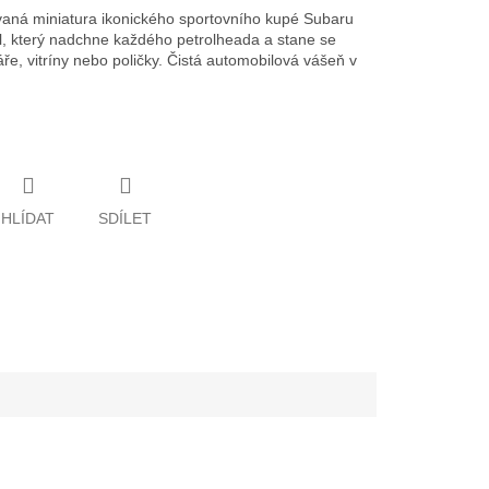
vaná miniatura ikonického sportovního kupé Subaru
l, který nadchne každého petrolheada a stane se
e, vitríny nebo poličky. Čistá automobilová vášeň v
HLÍDAT
SDÍLET