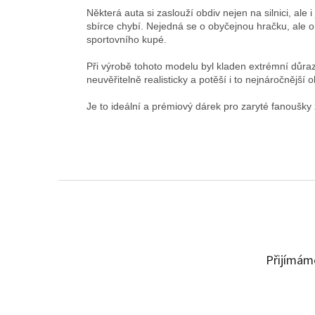
Některá auta si zaslouží obdiv nejen na silnici, al
sbírce chybí. Nejedná se o obyčejnou hračku, ale 
sportovního kupé.
Při výrobě tohoto modelu byl kladen extrémní důraz
neuvěřitelně realisticky a potěší i to nejnáročnější o
Je to ideální a prémiový dárek pro zaryté fanoušky
Z
á
p
a
t
Přijímáme
í