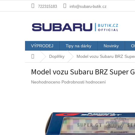
Přejít
722315183
info@subaru-butik.cz
na
obsah
VÝPRODEJ
Tipy na dárky
Novinky
O
Domů
Doplňky
Model vozu Subaru BRZ Supe
Model vozu Subaru BRZ Super G
Průměrné
Neohodnoceno
Podrobnosti hodnocení
hodnocení
produktu
je
0,0
z
5
hvězdiček.