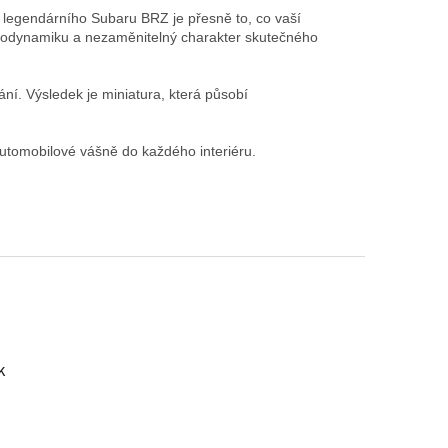
el legendárního Subaru BRZ je přesně to, co vaší
aerodynamiku a nezaměnitelný charakter skutečného
ní. Výsledek je miniatura, která působí
automobilové vášně do každého interiéru.
k