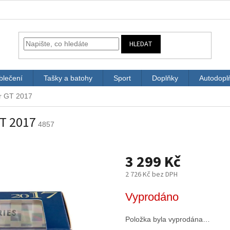
HLEDAT
blečení
Tašky a batohy
Sport
Doplňky
Autodopl
r GT 2017
T 2017
4857
3 299 Kč
2 726 Kč bez DPH
Měrná
Vyprodáno
cena:
Položka byla vyprodána…