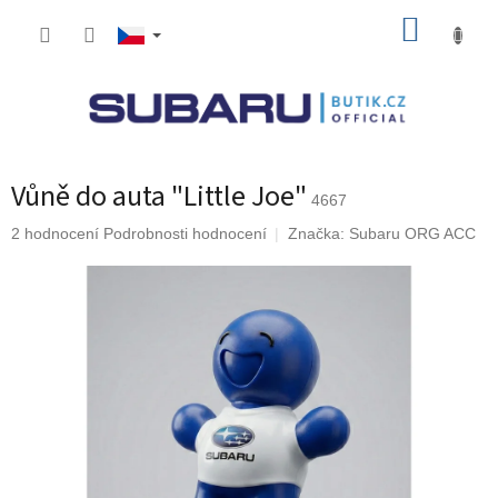
Přejít
NÁKUP
na
obsah
KOŠÍK
Vůně do auta "Little Joe"
4667
Průměrné
2 hodnocení
Podrobnosti hodnocení
Značka:
Subaru ORG ACC
hodnocení
produktu
je
5,0
z
5
hvězdiček.