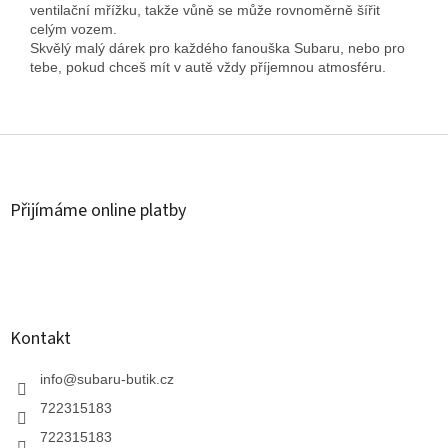
ventilační mřížku, takže vůně se může rovnoměrně šířit
celým vozem.
Skvělý malý dárek pro každého fanouška Subaru, nebo pro
tebe, pokud chceš mít v autě vždy příjemnou atmosféru.
Z
á
p
a
Přijímáme online platby
t
í
Kontakt
info
@
subaru-butik.cz
722315183
722315183