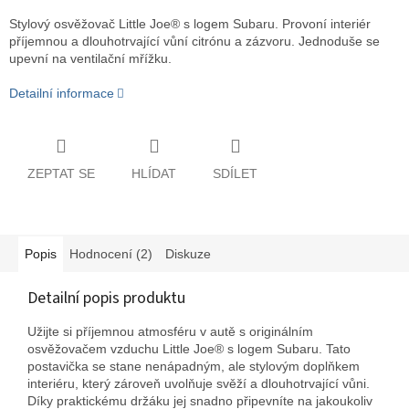
Stylový osvěžovač Little Joe® s logem Subaru. Provoní interiér
příjemnou a dlouhotrvající vůní citrónu a zázvoru. Jednoduše se
upevní na ventilační mřížku.
Detailní informace
ZEPTAT SE
HLÍDAT
SDÍLET
Popis
Hodnocení (2)
Diskuze
Detailní popis produktu
Užijte si příjemnou atmosféru v autě s originálním
osvěžovačem vzduchu Little Joe® s logem Subaru. Tato
postavička se stane nenápadným, ale stylovým doplňkem
interiéru, který zároveň uvolňuje svěží a dlouhotrvající vůni.
Díky praktickému držáku jej snadno připevníte na jakoukoliv