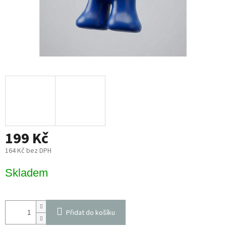
199 Kč
164 Kč bez DPH
Měrná
Skladem
cena:
Přidat do košíku