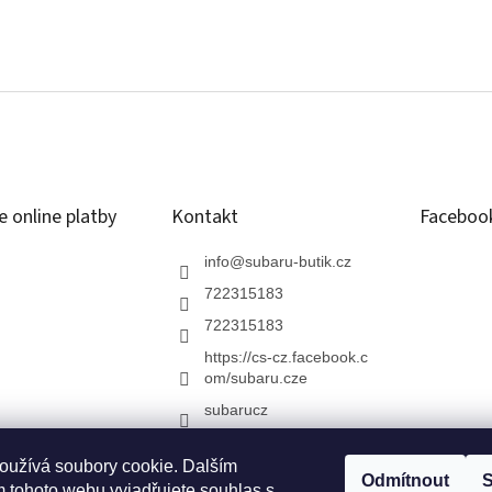
 online platby
Kontakt
Faceboo
info
@
subaru-butik.cz
722315183
722315183
https://cs-cz.facebook.c
om/subaru.cze
subarucz
oužívá soubory cookie. Dalším
BARU ČR
Chci testovací jízdu
Modelová řada SUBARU
ZAŽIJ SUB
Odmítnout
S
 tohoto webu vyjadřujete souhlas s