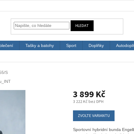
HLEDAT
blečení
Tašky a batohy
Sport
Doplňky
Autodopl
55/S
u_INT
3 899 Kč
3 222 Kč bez DPH
Měrná
cena:
ZVOLTE VARIANTU
Sportovní hybridní bunda Engelb