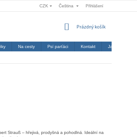
CZK
Čeština
Přihlášení
NÁKUPNÍ
Prázdný košík
KOŠÍK
ňky
Na cesty
Psí parťáci
Kontakt
Jak nakupovat
ert Strauß – hřejivá, prodyšná a pohodlná. Ideální na