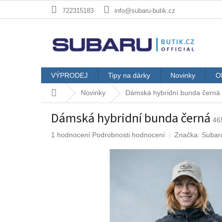
Přejít
722315183
info@subaru-butik.cz
na
obsah
VÝPRODEJ
Tipy na dárky
Novinky
O
Domů
Novinky
Dámská hybridní bunda černá
Dámská hybridní bunda černá
46
Průměrné
1 hodnocení
Podrobnosti hodnocení
Značka:
Subar
hodnocení
produktu
je
5,0
z
5
hvězdiček.