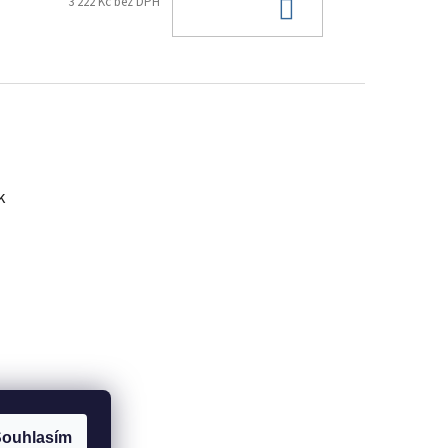
Do košíku
3 222 Kč bez DPH
k
ARU
ouhlasím