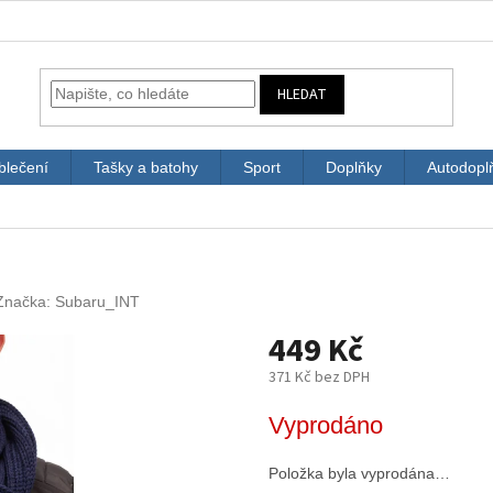
HLEDAT
blečení
Tašky a batohy
Sport
Doplňky
Autodopl
Značka:
Subaru_INT
449 Kč
371 Kč bez DPH
Měrná
Vyprodáno
cena:
Položka byla vyprodána…