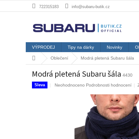
Přejít
722315183
info@subaru-butik.cz
na
obsah
VÝPRODEJ
Tipy na dárky
Novinky
O
Domů
Oblečení
Modrá pletená Subaru šála
Modrá pletená Subaru šála
4430
Průměrné
Neohodnoceno
Podrobnosti hodnocení
Sleva
hodnocení
produktu
je
0,0
z
5
hvězdiček.