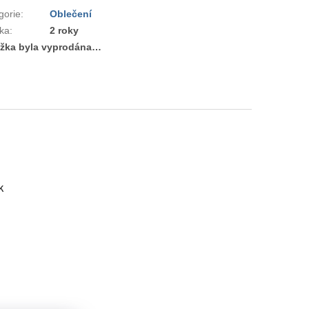
gorie
:
Oblečení
ka
:
2 roky
žka byla vyprodána…
k