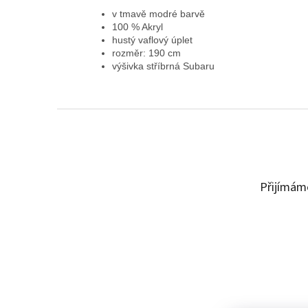
v tmavě modré barvě
100 % Akryl
hustý vaflový úplet
rozměr:
190 cm
výšivka stříbrná Subaru
Z
á
p
a
t
Přijímáme
í