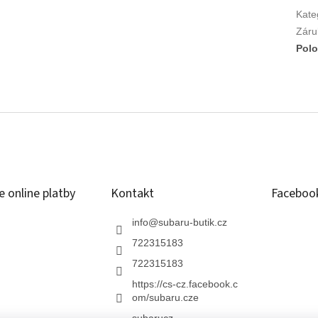
Kate
Záru
Polo
 online platby
Kontakt
Faceboo
info
@
subaru-butik.cz
722315183
722315183
https://cs-cz.facebook.c
om/subaru.cze