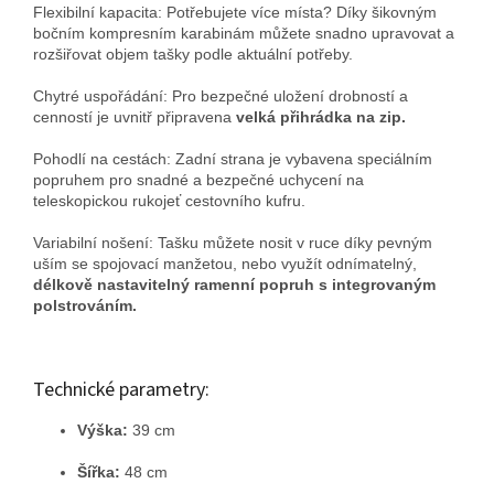
Flexibilní kapacita: Potřebujete více místa? Díky šikovným
bočním kompresním karabinám můžete snadno upravovat a
rozšiřovat objem tašky podle aktuální potřeby.
Chytré uspořádání: Pro bezpečné uložení drobností a
cenností je uvnitř připravena
velká přihrádka na zip.
Pohodlí na cestách: Zadní strana je vybavena speciálním
popruhem pro snadné a bezpečné uchycení na
teleskopickou rukojeť cestovního kufru.
Variabilní nošení: Tašku můžete nosit v ruce díky pevným
uším se spojovací manžetou, nebo využít odnímatelný,
délkově nastavitelný ramenní popruh s integrovaným
polstrováním.
Technické parametry:
Výška:
39 cm
Šířka:
48 cm