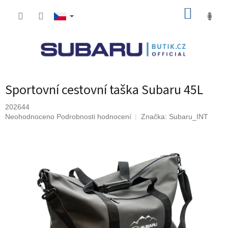
Přejít
NÁKUP
na
obsah
KOŠÍK
Sportovní cestovní taška Subaru 45L
202644
Průměrné
Neohodnoceno
Podrobnosti hodnocení
Značka:
Subaru_INT
hodnocení
produktu
je
0,0
z
5
hvězdiček.