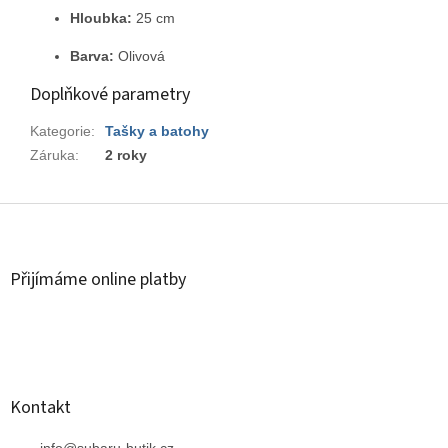
Hloubka:
25 cm
Barva:
Olivová
Doplňkové parametry
Kategorie
:
Tašky a batohy
Záruka
:
2 roky
Z
á
p
a
Přijímáme online platby
t
í
Kontakt
info
@
subaru-butik.cz