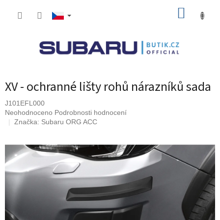
Přejít
NÁKUP
na
obsah
KOŠÍK
XV - ochranné lišty rohů nárazníků sada
J101EFL000
Průměrné
Neohodnoceno
Podrobnosti hodnocení
hodnocení
Značka:
Subaru ORG ACC
produktu
je
0,0
z
5
hvězdiček.