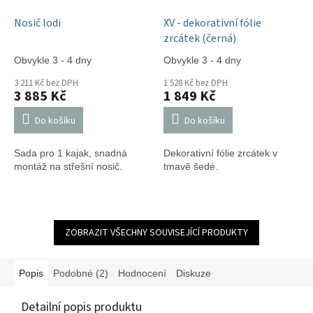
Nosič lodi
XV - dekorativní fólie
zrcátek (černá)
Obvykle 3 - 4 dny
Obvykle 3 - 4 dny
3 211 Kč bez DPH
1 528 Kč bez DPH
3 885 Kč
1 849 Kč
Do košíku
Do košíku
Sada pro 1 kajak, snadná
Dekorativní fólie zrcátek v
montáž na střešní nosič.
tmavě šedé.
ZOBRAZIT VŠECHNY SOUVISEJÍCÍ PRODUKTY
Popis
Podobné (2)
Hodnocení
Diskuze
Detailní popis produktu