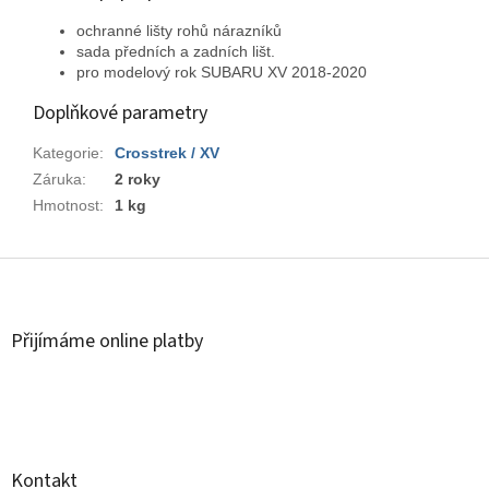
ochranné lišty rohů nárazníků
sada předních a zadních lišt.
pro modelový rok SUBARU XV 2018-2020
Doplňkové parametry
Kategorie
:
Crosstrek / XV
Záruka
:
2 roky
Hmotnost
:
1 kg
Z
á
p
a
Přijímáme online platby
t
í
Kontakt