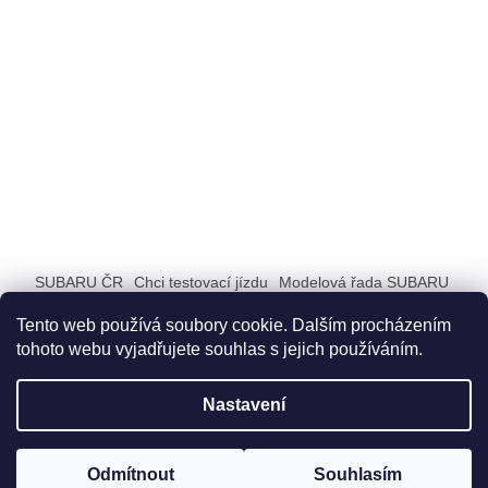
SUBARU ČR
Chci testovací jízdu
Modelová řada SUBARU
ZAŽIJ SUBARU
Tento web používá soubory cookie. Dalším procházením
tohoto webu vyjadřujete souhlas s jejich používáním.
Nastavení
Vytvořil Shoptet
Odmítnout
Souhlasím
Copyright 2026
SUBARU BUTIK
. Všechna práva vyhrazena.