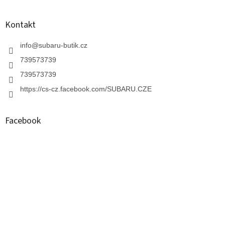
e
Kontakt
info
@
subaru-butik.cz
739573739
739573739
https://cs-cz.facebook.com/SUBARU.CZE
Facebook