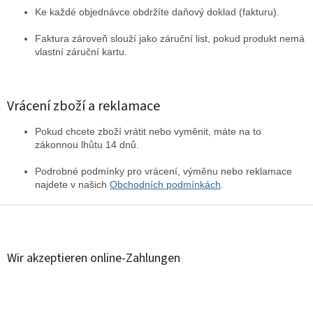
Ke každé objednávce obdržíte daňový doklad (fakturu).
Faktura zároveň slouží jako záruční list, pokud produkt nemá
vlastní záruční kartu.
Vrácení zboží a reklamace
Pokud chcete zboží vrátit nebo vyměnit, máte na to
zákonnou lhůtu 14 dnů.
Podrobné podmínky pro vrácení, výměnu nebo reklamace
najdete v našich
Obchodních podmínkách
.
F
u
ß
z
Wir akzeptieren online-Zahlungen
e
i
l