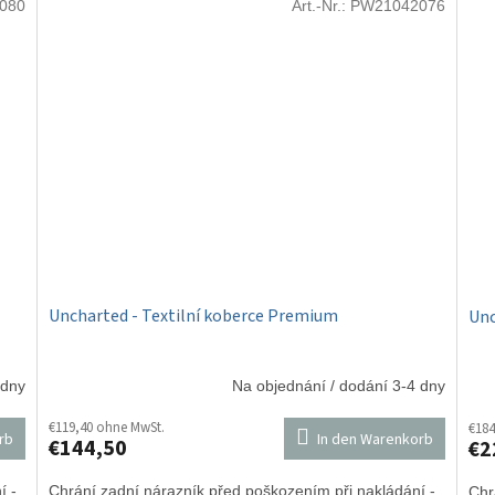
080
Art.-Nr.:
PW21042076
Uncharted - Textilní koberce Premium
Unc
 dny
Na objednání / dodání 3-4 dny
€119,40 ohne MwSt.
€184
rb
In den Warenkorb
€144,50
€2
í -
Chrání zadní nárazník před poškozením při nakládání -
Chr