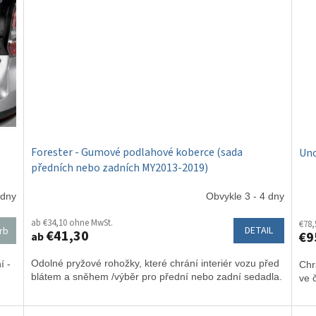
Forester - Gumové podlahové koberce (sada
Unc
předních nebo zadních MY2013-2019)
 dny
Obvykle 3 - 4 dny
ab €34,10 ohne MwSt.
€78,
DETAIL
rb
€41,30
€9
ab
Odolné pryžové rohožky, které chrání interiér vozu před
í -
Chr
blátem a sněhem /výběr pro přední nebo zadní sedadla.
ve 