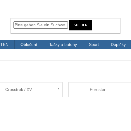
SUCHEN
ITEN
Oblečení
Tašky a batohy
Sport
Doplňky
Crosstrek / XV
Forester