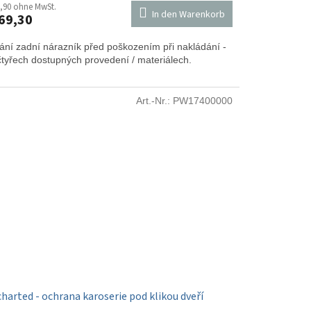
,90 ohne MwSt.
In den Warenkorb
69,30
ání zadní nárazník před poškozením při nakládání -
čtyřech dostupných provedení / materiálech.
Art.-Nr.:
PW17400000
harted - ochrana karoserie pod klikou dveří