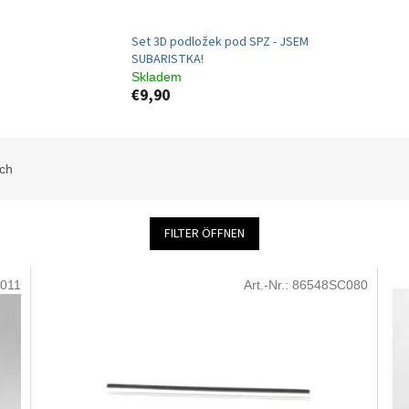
Set 3D podložek pod SPZ - JSEM
SUBARISTKA!
Skladem
€9,90
sch
FILTER ÖFFNEN
011
Art.-Nr.:
86548SC080