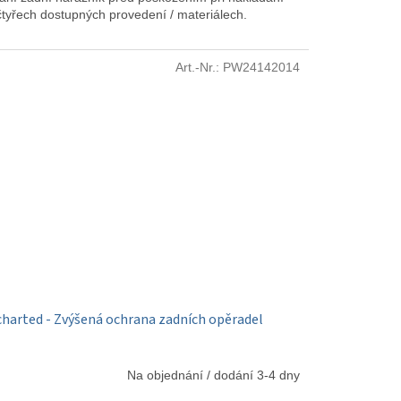
čtyřech dostupných provedení / materiálech.
Art.-Nr.:
PW24142014
harted - Zvýšená ochrana zadních opěradel
Na objednání / dodání 3-4 dny