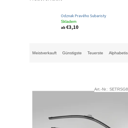
Odznak Pravého Subaristy
Skladem
€3,10
ab
P
r
Meistverkauft
Günstigste
Teuerste
Alphabeti
o
d
u
k
t
L
s
Art.-Nr.:
SETRSG8
i
o
s
r
t
t
e
i
d
e
e
r