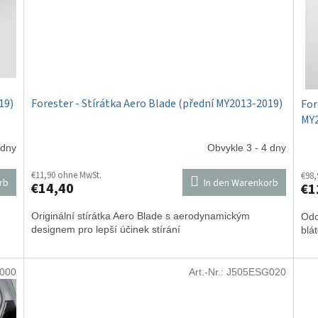
19)
Forester - Stírátka Aero Blade (přední MY2013-2019)
For
MY2
 dny
Obvykle 3 - 4 dny
€11,90 ohne MwSt.
€98,
rb
In den Warenkorb
€14,40
€1
Originální stírátka Aero Blade s aerodynamickým
Odo
designem pro lepší účinek stírání
blá
000
Art.-Nr.:
J505ESG020