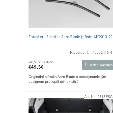
r
u
P
n
r
g
o
d
u
k
Forester - Stírátka Aero Blade (přední MY2013-20
t
e
Na objednání / dodání 3-4
€40,90 ohne MwSt.
In den Warenko
€49,50
Originální stírátka Aero Blade s aerodynamickým
designem pro lepší účinek stírání
Art.-Nr.:
J515ESG