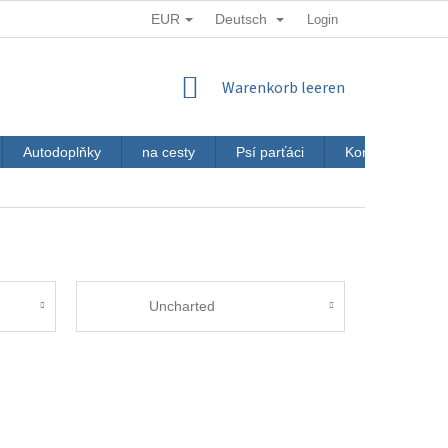
EUR
Deutsch
Login
WARENKORB
Warenkorb leeren
Autodoplňky
na cesty
Psí parťáci
Kontakt
J
Uncharted