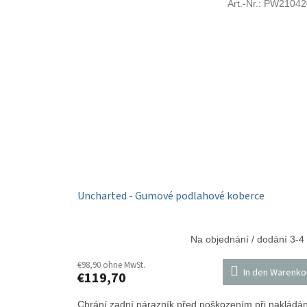
Art.-Nr.:
PW21042
Uncharted - Gumové podlahové koberce
Na objednání / dodání 3-4
€98,90 ohne MwSt.
In den Warenko
€119,70
Chrání zadní nárazník před poškozením při nakládán