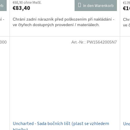
€68,90 ohne MwSt.
€139
rb
In den Warenkorb
€83,40
€1
í -
Chrání zadní nárazník před poškozením při nakládání -
Chr
ve čtyřech dostupných provedení / materiálech.
ve 
000
Art.-Nr.:
PW15642005N7
Uncharted - Sada bočních lišt (plast se vzhledem
Unc