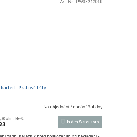
Art.-Nr.:
PW38242019
harted - Prahové lišty
Na objednání / dodání 3-4 dny
,30 ohne MwSt.
In den Warenkorb
23
ání zadní nárazník před poškozením při nakládání -