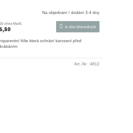
Na objednání / dodání 3-4 dny
20 ohne MwSt.
In den Warenkorb
6,80
nsparentní fólie která ochrání karoserii před
krábáním
Art.-Nr.:
4812