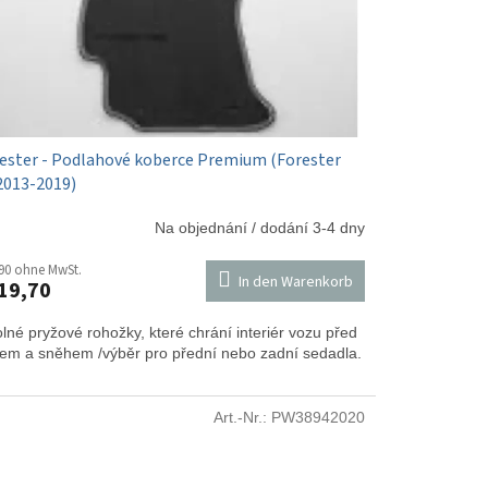
ester - Podlahové koberce Premium (Forester
013-2019)
Na objednání / dodání 3-4 dny
90 ohne MwSt.
In den Warenkorb
19,70
lné pryžové rohožky, které chrání interiér vozu před
tem a sněhem /výběr pro přední nebo zadní sedadla.
Art.-Nr.:
PW38942020