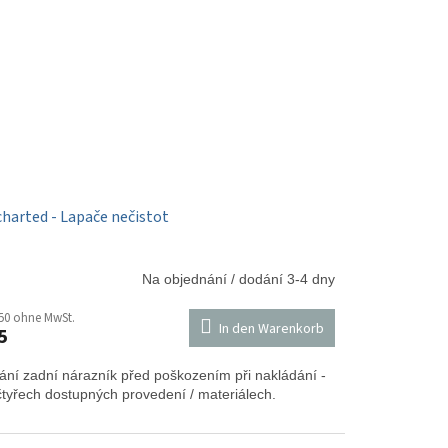
harted - Lapače nečistot
Na objednání / dodání 3-4 dny
50 ohne MwSt.
In den Warenkorb
5
ání zadní nárazník před poškozením při nakládání -
čtyřech dostupných provedení / materiálech.