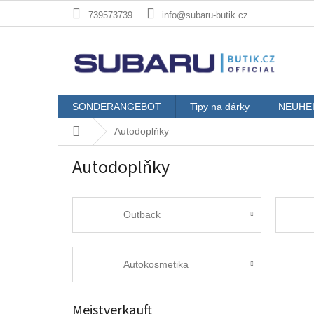
Zum
739573739
info@subaru-butik.cz
Inhalt
springen
SONDERANGEBOT
Tipy na dárky
NEUHE
Startseite
Autodoplňky
Autodoplňky
Outback
Autokosmetika
Meistverkauft