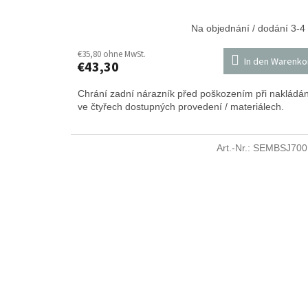
Na objednání / dodání 3-4
€35,80 ohne MwSt.
In den Warenko
€43,30
Chrání zadní nárazník před poškozením při nakládán
ve čtyřech dostupných provedení / materiálech.
Art.-Nr.:
SEMBSJ700