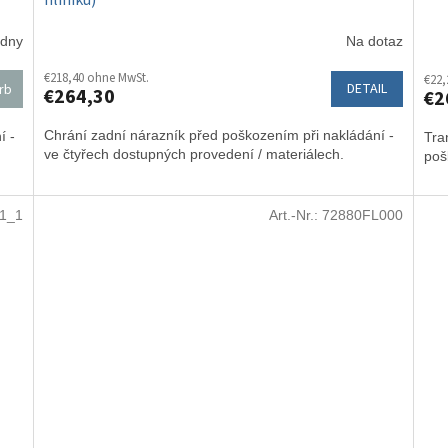
hliníku)
 dny
Na dotaz
€218,40 ohne MwSt.
€22,
DETAIL
rb
€264,30
€2
Chrání zadní nárazník před poškozením při nakládání -
í -
Tra
ve čtyřech dostupných provedení / materiálech.
poš
1_1
Art.-Nr.:
72880FL000