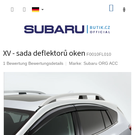
Zum
WARE
Inhalt
springen
XV - sada deflektorů oken
F0010FL010
Die
1 Bewertung
Bewertungsdetails
Marke:
Subaru ORG ACC
durchschnittliche
Produktbewertung
ist
5,0
von
5
Sternen.