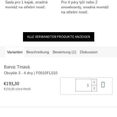
Sada pro 1 kajak, snadná
Pro 4 páry lyží nebo 2
montáž na střešní nosič.
snowboardy, snadná montáž
na střešní nosič.
ALLE VERWANDTEN PRODUKTE ANZEIGEN
Varianten
Beschreibung
Bewertung (1)
Diskussion
Barva: Tmavá
Obvykle 3 - 4 dny
| F0010FL010
In 
€193,30
€159,80 ohne MwSt.
F
u