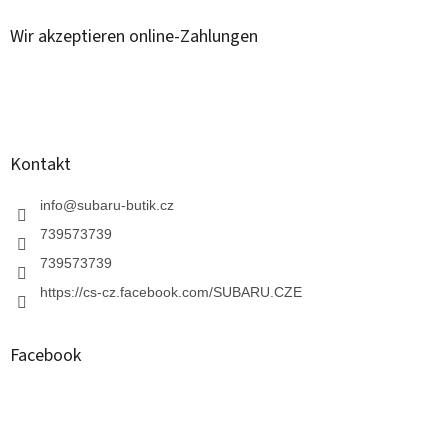
ß
z
Wir akzeptieren online-Zahlungen
e
i
l
e
Kontakt
info
@
subaru-butik.cz
739573739
739573739
https://cs-cz.facebook.com/SUBARU.CZE
Facebook