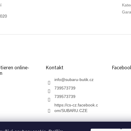
í
Kate
Gara
2020
tieren online-
Kontakt
Faceboo
n
info
@
subaru-butik.cz
739573739
739573739
https://cs-cz.facebook.c
om/SUBARU.CZE