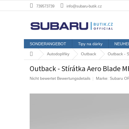
Zum
739573739
info@subaru-butik.cz
Inhalt
springen
SONDERANGEBOT
Tipy na dárky
NEUHE
Startseite
Autodoplňky
Outback
Outback - 
Outback - Stírátka Aero Blade 
Die
Nicht bewertet
Bewertungsdetails
Marke:
Subaru O
durchschnittliche
Produktbewertung
ist
0,0
von
5
Sternen.