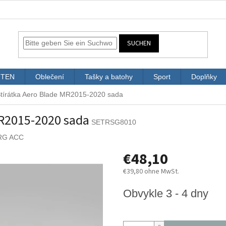
SUCHEN
ITEN
Oblečení
Tašky a batohy
Sport
Doplňky
Stírátka Aero Blade MR2015-2020 sada
MR2015-2020 sada
SETRSG8010
RG ACC
€48,10
€39,80 ohne MwSt.
Verkaufspreis:
Obvykle 3 - 4 dny