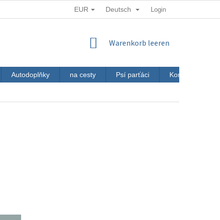
EUR
Deutsch
Login
WARENKORB
Warenkorb leeren
Autodoplňky
na cesty
Psí parťáci
Kontakt
J