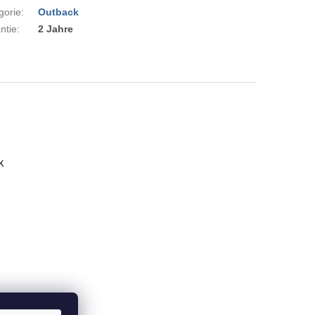
gorie
:
Outback
ntie
:
2 Jahre
k