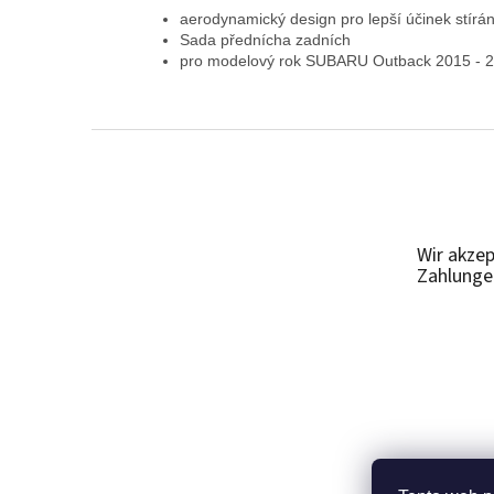
aerodynamický design pro lepší účinek stírán
Sada přednícha zadních
pro modelový rok SUBARU Outback 2015 - 
F
u
ß
z
e
Wir akzep
i
Zahlunge
l
e