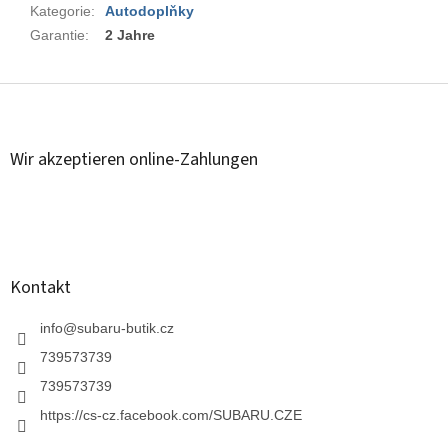
Kategorie
:
Autodoplňky
Garantie
:
2 Jahre
F
u
ß
z
Wir akzeptieren online-Zahlungen
e
i
l
e
Kontakt
info
@
subaru-butik.cz
739573739
739573739
https://cs-cz.facebook.com/SUBARU.CZE