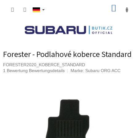
Zum
WARE
Inhalt
springen
Forester - Podlahové koberce Standard
FORESTER2020_KOBERCE_STANDARD
Die
1 Bewertung
Bewertungsdetails
Marke:
Subaru ORG ACC
durchschnittliche
Produktbewertung
ist
5,0
von
5
Sternen.