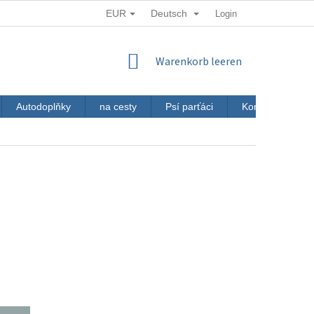
EUR
Deutsch
Login
WARENKORB
Warenkorb leeren
Autodoplňky
na cesty
Psí parťáci
Kontakt
J