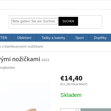
SUCHEN
ITEN
Oblečení
Tašky a batohy
Sport
Doplňky
u s bambusovými nožičkami
vými nožičkami
4553
unglasses
€14,40
€11,90 ohne MwSt.
Verkaufspreis:
Skladem