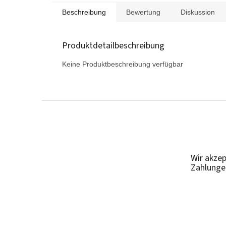
Beschreibung
Bewertung
Diskussion
Produktdetailbeschreibung
Keine Produktbeschreibung verfügbar
F
u
ß
z
e
Wir akzep
i
Zahlunge
l
e