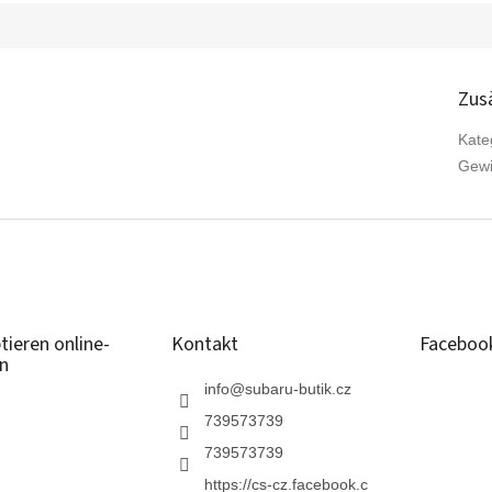
Zus
Kate
Gewi
tieren online-
Kontakt
Faceboo
n
info
@
subaru-butik.cz
739573739
739573739
https://cs-cz.facebook.c