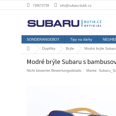
Zum
739573739
info@subaru-butik.cz
Inhalt
springen
SONDERANGEBOT
Tipy na dárky
NEUHE
Startseite
Doplňky
Brýle
Modré brýle Subar
Modré brýle Subaru s bambuso
Die
Nicht bewertet
Bewertungsdetails
Marke:
Subaru_S
durchschnittliche
Produktbewertung
ist
0,0
von
5
Sternen.