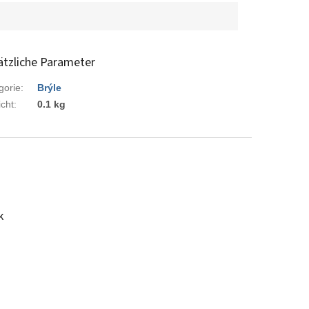
ätzliche Parameter
gorie
:
Brýle
cht
:
0.1 kg
k