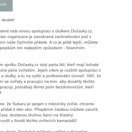
korb
 skutek!
ámit naši novou spolupráci s útulkem Dočasky.cz,
 Tato organizace je zasvěcená zachraňování psů v
pro naše čtyřnohé přátele. A co je ještě lepší, můžete
 pejskům tím nejlepším způsobem - finančním
spolku Dočasky.cz stojí parta lidí, kteří mají bohaté
é péče zvířatům. Jejich cílem je rozšířit spolupráci s
 a útulky, a to na vyšší a profesionální úroveň. Věří, že
í se zvířaty a pracující na tom, aby dosáhly těchto
pracují, pomáhají těmto psím bezdomovcům, kteří
ď.
e, že Subaru je spojen s milovníky zvířat, chceme
přidali k této věci. Přispěním částkou můžete zaručit,
i časy, dostanou druhou šanci na šťastný
ozdíl v životě těchto zvířecích kamarádů!
 jen věcmi. Společně můžeme udělat svět lepším