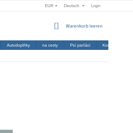
EUR
Deutsch
Login
WARENKORB
Warenkorb leeren
Autodoplňky
na cesty
Psí parťáci
Kontakt
J