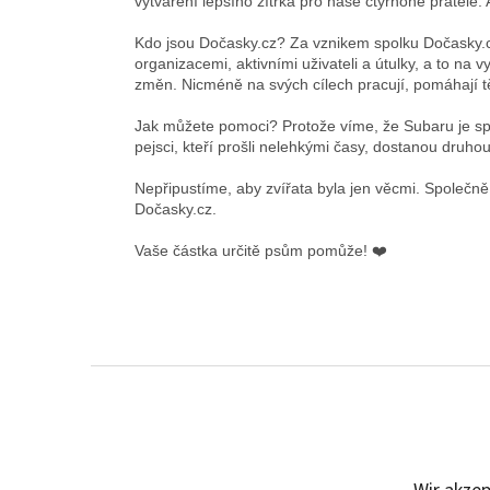
vytváření lepšího zítřka pro naše čtyřnohé přátele
Kdo jsou Dočasky.cz? Za vznikem spolku Dočasky.cz s
organizacemi, aktivními uživateli a útulky, a to na 
změn. Nicméně na svých cílech pracují, pomáhají 
Jak můžete pomoci? Protože víme, že Subaru je spoj
pejsci, kteří prošli nelehkými časy, dostanou druho
Nepřipustíme, aby zvířata byla jen věcmi. Společn
Dočasky.cz.
Vaše částka určitě psům pomůže! ❤️
F
u
ß
z
e