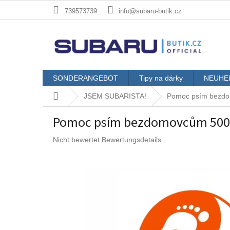
Zum
739573739
info@subaru-butik.cz
Inhalt
springen
SONDERANGEBOT
Tipy na dárky
NEUHE
Startseite
JSEM SUBARISTA!
Pomoc psím bezd
Pomoc psím bezdomovcům 500
Die
Nicht bewertet
Bewertungsdetails
durchschnittliche
Produktbewertung
ist
0,0
von
5
Sternen.