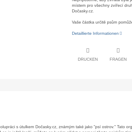
místem pro všechny zvířecí druh
Dočasky.cz.
Vaše částka určitě psům pomůže
Detaillierte Informationen
DRUCKEN
FRAGEN
lupráci s útulkem Dočasky.cz, známým také jako "psí ostrov." Tato or