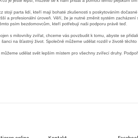
. A co je ještě lepší, můžete se k nám přidat a pomoci těmto pejskům 
tojí parta lidí, kteří mají bohaté zkušenosti s poskytováním dočasné pé
vyšší a profesionální úroveň. Věří, že je nutné změnit systém zacházení 
těmto psím bezdomovcům, kteří potřebují naši podporu právě teď.
en s milovníky zvířat, chceme vás povzbudit k tomu, abyste se přidali 
u šanci na šťastný život. Společně můžeme udělat rozdíl v životě těcht
ě můžeme udělat svět lepším místem pro všechny zvířecí druhy. Podpoř