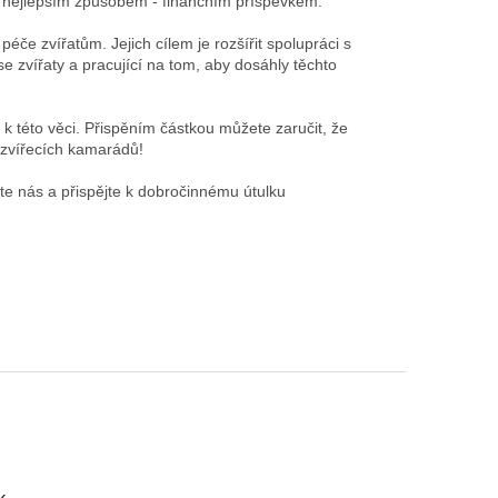
tím nejlepším způsobem - finančním příspěvkem.
če zvířatům. Jejich cílem je rozšířit spolupráci s
se zvířaty a pracující na tom, aby dosáhly těchto
k této věci. Přispěním částkou můžete zaručit, že
o zvířecích kamarádů!
te nás a přispějte k dobročinnému útulku