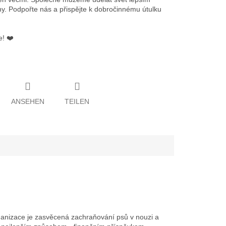
y. Podpořte nás a přispějte k dobročinnému útulku
! ❤️
ANSEHEN
TEILEN
ganizace je zasvěcená zachraňování psů v nouzi a