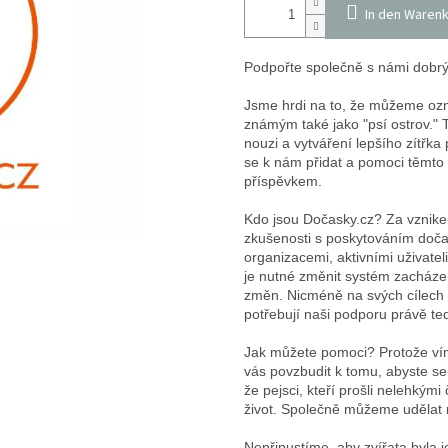
In den Waren
Podpořte společně s námi dobrý
Jsme hrdi na to, že můžeme ozn
známým také jako "psí ostrov."
nouzi a vytváření lepšího zítřka 
se k nám přidat a pomoci těmto
příspěvkem.
Kdo jsou Dočasky.cz? Za vznikem 
zkušenosti s poskytováním dočasn
organizacemi, aktivními uživateli
je nutné změnit systém zacházen
změn. Nicméně na svých cílech 
potřebují naši podporu právě te
Jak můžete pomoci? Protože vím
vás povzbudit k tomu, abyste se 
že pejsci, kteří prošli nelehkým
život. Společně můžeme udělat r
Nepřipustíme, aby zvířata byla