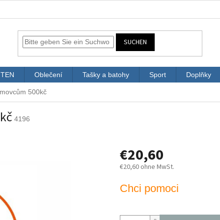
SUCHEN
ITEN
Oblečení
Tašky a batohy
Sport
Doplňky
omovcům 500kč
kč
4196
€20,60
€20,60 ohne MwSt.
Verkaufspreis:
Chci pomoci