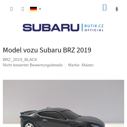
Zum
WARE
Inhalt
springen
Model vozu Subaru BRZ 2019
BRZ_2019_BLACK
Die
Nicht bewertet
Bewertungsdetails
Marke:
Maisto
durchschnittliche
Produktbewertung
ist
0,0
von
5
Sternen.