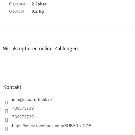
Garantie
:
2 Jahre
Gewicht
:
0.2 kg
F
u
ß
z
Wir akzeptieren online-Zahlungen
e
i
l
e
Kontakt
info
@
subaru-butik.cz
739573739
739573739
https://cs-cz.facebook.com/SUBARU.CZE