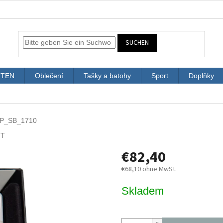
SUCHEN
ITEN
Oblečení
Tašky a batohy
Sport
Doplňky
P_SB_1710
NT
€82,40
€68,10 ohne MwSt.
Verkaufspreis:
Skladem