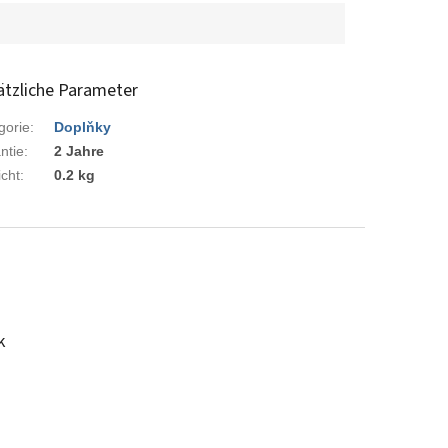
ätzliche Parameter
gorie
:
Doplňky
ntie
:
2 Jahre
cht
:
0.2 kg
k