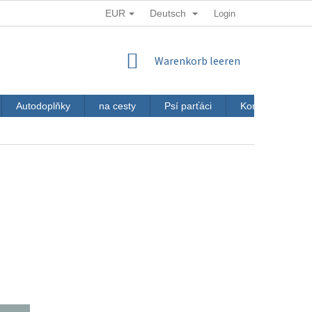
EUR
Deutsch
Login
WARENKORB
Warenkorb leeren
Autodoplňky
na cesty
Psí parťáci
Kontakt
J