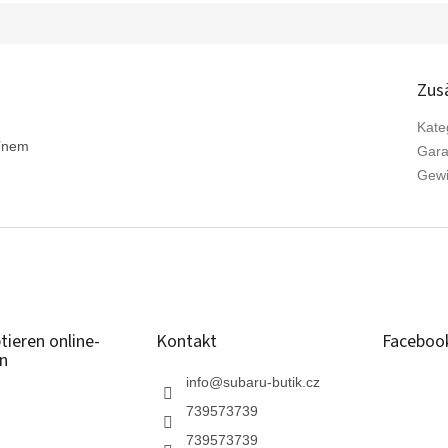
Zus
Kate
zínem
Gara
Gewi
tieren online-
Kontakt
Faceboo
n
info
@
subaru-butik.cz
739573739
739573739