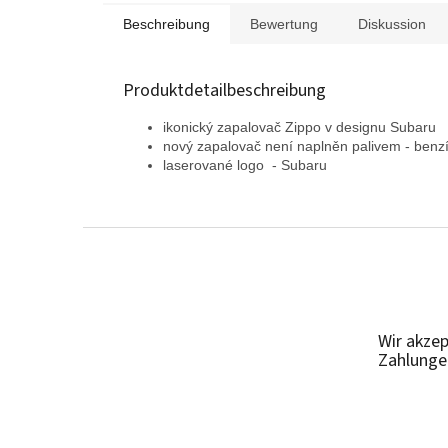
Beschreibung
Bewertung
Diskussion
Produktdetailbeschreibung
ikonický zapalovač Zippo v designu Subaru
nový zapalovač není naplněn palivem - ben
laserované logo - Subaru
F
u
ß
z
e
Wir akzep
i
Zahlunge
l
e