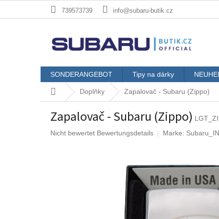
Zum
739573739
info@subaru-butik.cz
Inhalt
springen
SONDERANGEBOT
Tipy na dárky
NEUHE
Startseite
Doplňky
Zapalovač - Subaru (Zippo)
Zapalovač - Subaru (Zippo)
LGT_ZI
Die
Nicht bewertet
Bewertungsdetails
Marke:
Subaru_I
durchschnittliche
Produktbewertung
ist
0,0
von
5
Sternen.