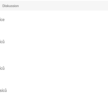
Diskussion
íce
íců
íců
síců