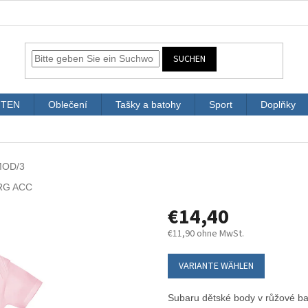
SUCHEN
ITEN
Oblečení
Tašky a batohy
Sport
Doplňky
MOD/3
RG ACC
€14,40
€11,90 ohne MwSt.
Verkaufspreis:
VARIANTE WÄHLEN
Subaru dětské body v růžové b