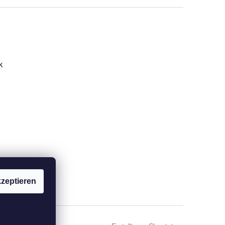
k
zeptieren
ARU