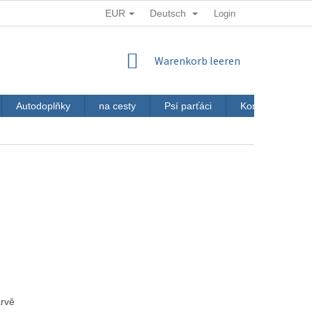
EUR
Deutsch
Login
WARENKORB
Warenkorb leeren
Autodoplňky
na cesty
Psí parťáci
Kontakt
J
arvě