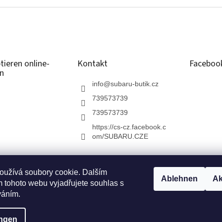
tieren online-
Kontakt
Faceboo
n
info
@
subaru-butik.cz
739573739
739573739
https://cs-cz.facebook.c
om/SUBARU.CZE
oužívá soubory cookie. Dalším
Ablehnen
Ak
BARU ČR
Chci testovací jízdu
Modelová řada SUBARU
ZAŽIJ SUB
 tohoto webu vyjadřujete souhlas s
váním.
ungen