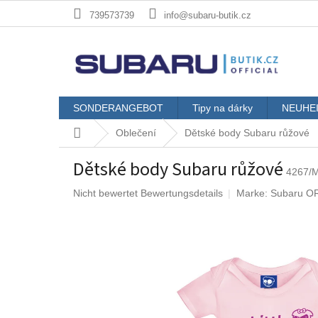
Zum
739573739
info@subaru-butik.cz
Inhalt
springen
SONDERANGEBOT
Tipy na dárky
NEUHE
Startseite
Oblečení
Dětské body Subaru růžové
Dětské body Subaru růžové
4267/
Die
Nicht bewertet
Bewertungsdetails
Marke:
Subaru O
durchschnittliche
Produktbewertung
ist
0,0
von
5
Sternen.