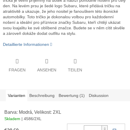
trička je velmi příjemný na dotek a nabízí pohodlné nošení pro celý
den. Na levém prsu je šedé logo Subaru, které přidává tričku na
atraktivitě a ukazuje, že jeho nositel je fanouškem této ikonické
automobilky. Toto tričko je dokonalou volbou pro každodenní
nošení a ideální pro příznivce značky Subaru, kteří chtějí ukázat
svou loajalitu ke své oblíbené značce. Budete se v něm cítit skvěle
a zároveň dokáže dodat outfitu na stylu.
Detaillierte Informationen
FRAGEN
ANSEHEN
TEILEN
Varianten
Beschreibung
Bewertung (1)
Diskussion
Barva: Modrá, Velikost: 2XL
Skladem
| 4586/2XL