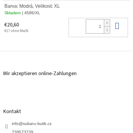
Barva: Modrá, Velikost: XL
Skladem
| 4586/XL
In 
€20,60
€17 ohne MwSt.
F
u
ß
z
Wir akzeptieren online-Zahlungen
e
i
l
e
Kontakt
info
@
subaru-butik.cz
739573739