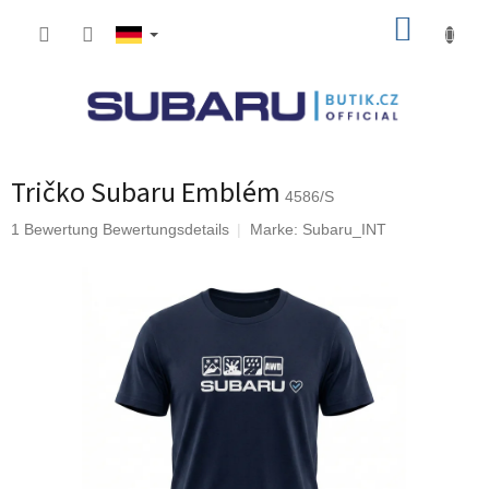
Zum
WARE
Inhalt
springen
Tričko Subaru Emblém
4586/S
Die
1 Bewertung
Bewertungsdetails
Marke:
Subaru_INT
durchschnittliche
Produktbewertung
ist
5,0
von
5
Sternen.