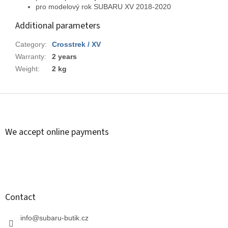
pro modelový rok SUBARU XV 2018-2020
Additional parameters
Category
:
Crosstrek / XV
Warranty
:
2 years
Weight
:
2 kg
F
o
o
t
We accept online payments
e
r
Contact
info
@
subaru-butik.cz