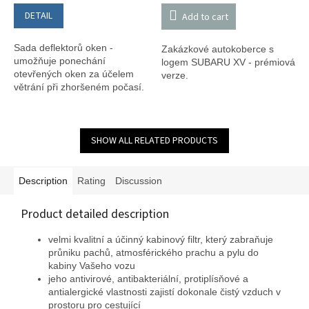
DETAIL
Add to cart
Sada deflektorů oken -
Zakázkové autokoberce s
umožňuje ponechání
logem SUBARU XV - prémiová
otevřených oken za účelem
verze.
větrání při zhoršeném počasí.
SHOW ALL RELATED PRODUCTS
Description
Rating
Discussion
Product detailed description
velmi kvalitní a účinný kabinový filtr, který zabraňuje
průniku pachů, atmosférického prachu a pylu do
kabiny Vašeho vozu
jeho antivirové, antibakteriální, protiplísňové a
antialergické vlastnosti zajistí dokonale čistý vzduch v
prostoru pro cestující