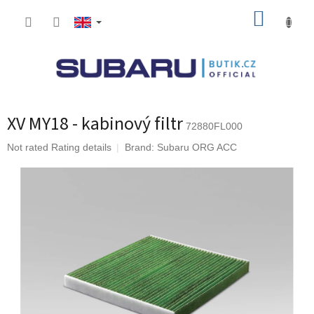
Skip
SHOPP
to
content
CART
XV MY18 - kabinový filtr
72880FL000
The
Not rated
Rating details
Brand:
Subaru ORG ACC
average
product
rating
is
0,0
out
of
5
stars.