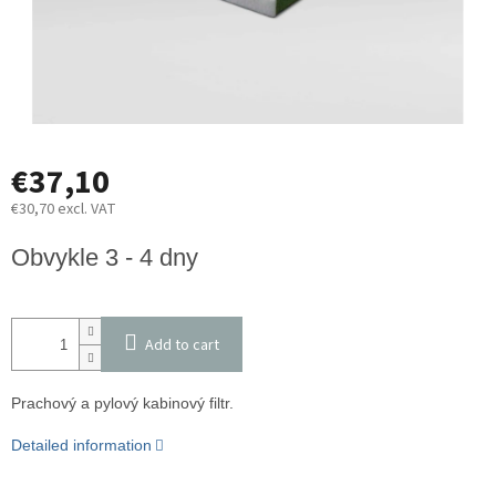
€37,10
€30,70 excl. VAT
Measure
Obvykle 3 - 4 dny
price:
Add to cart
Prachový a pylový kabinový filtr.
Detailed information