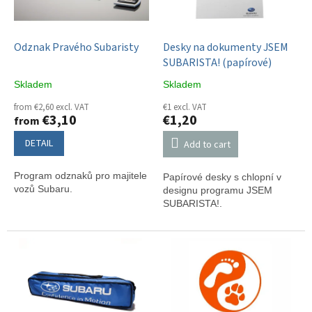
f
p
r
o
Odznak Pravého Subaristy
Desky na dokumenty JSEM
d
SUBARISTA! (papírové)
u
Skladem
Skladem
c
t
from €2,60 excl. VAT
€1 excl. VAT
€3,10
€1,20
from
s
DETAIL
Add to cart
Program odznaků pro majitele
Papírové desky s chlopní v
vozů Subaru.
designu programu JSEM
SUBARISTA!.