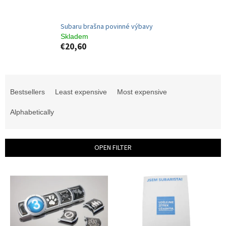
Subaru brašna povinné výbavy
Skladem
€20,60
P
r
Bestsellers
Least expensive
Most expensive
o
d
Alphabetically
u
c
t
OPEN FILTER
s
o
L
r
i
t
s
i
t
n
o
g