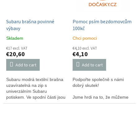
Subaru brašna povinné
Pomoc psím bezdomovcům
výbavy
100kč
Skladem
Chci pomoci
€17 excl. VAT
€4,10 excl. VAT
€20,60
€4,10
Add to cart
Add to cart
Subaru modrá textilní brašna
Podpořte společně s námi
uzavíratelná na zip s
dobrý skutek!
univerzálním Subaru
potiskem. Ve spodní části jsou
Jsme hrdi na to, že můžeme
suché zipy
oznámit naši novou spolupráci
s útulkem Dočasky.cz,
známým také jako "psí ostrov."
Tato organizace je zasvěcená
zachraňování psů v nouzi a
vytváření lepšího zítřka pro
naše čtyřnohé přátele. A co je