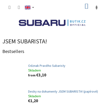
Skip
SHOPP
to
content
CART
JSEM SUBARISTA!
Bestsellers
Odznak Pravého Subaristy
Skladem
€3,10
from
Desky na dokumenty JSEM SUBARISTA! (papírové)
Skladem
€1,20