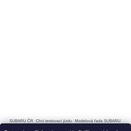
právě teď.
Jak můžete pomoci? Protože
víme, že Subaru je spojen s
milovníky zvířat, chceme vás
povzbudit k tomu, abyste se
přidali k této věci. Přispěním
částkou můžete zaručit, že
pejsci, kteří prošli nelehkými
časy, dostanou druhou šanci
na šťastný život. Společně
můžeme udělat rozdíl v životě
těchto zvířecích kamarádů!
Nepřipustíme, aby zvířata byla
jen věcmi. Společně můžeme
udělat svět lepším místem pro
všechny zvířecí druhy.
Podpořte nás a přispějte k
dobročinnému útulku
Dočasky.cz.
SUBARU ČR
Chci testovací jízdu
Modelová řada SUBARU
Vaše částka určitě psům
ZAŽIJ SUBARU
pomůže! ❤️