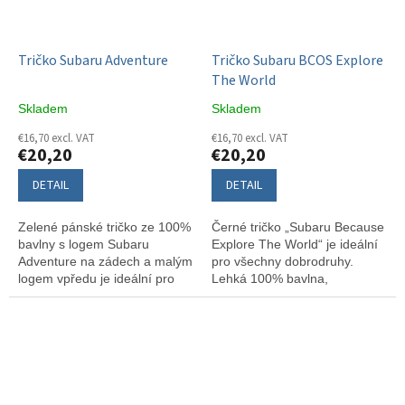
Tričko Subaru Adventure
Tričko Subaru BCOS Explore
The World
Skladem
Skladem
€16,70 excl. VAT
€16,70 excl. VAT
€20,20
€20,20
DETAIL
DETAIL
Zelené pánské tričko ze 100%
Černé tričko „Subaru Because
bavlny s logem Subaru
Explore The World“ je ideální
Adventure na zádech a malým
pro všechny dobrodruhy.
logem vpředu je ideální pro
Lehká 100% bavlna,
všechny milovníky
inspirativní potisk na hrudi a
dobrodružství. Lehký materiál
malé logo Subaru vzadu.
a stylový design zajistí pohodlí
Perfektní volba pro
i skvělý vzhled každý den.
cestovatele s vášní pro
objevování.