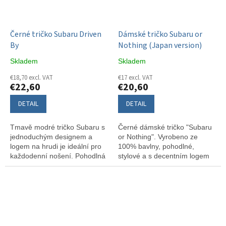
Černé tričko Subaru Driven
Dámské tričko Subaru or
By
Nothing (Japan version)
Skladem
Skladem
€18,70 excl. VAT
€17 excl. VAT
€22,60
€20,60
DETAIL
DETAIL
Tmavě modré tričko Subaru s
Černé dámské tričko "Subaru
jednoduchým designem a
or Nothing". Vyrobeno ze
logem na hrudi je ideální pro
100% bavlny, pohodlné,
každodenní nošení. Pohodlná
stylové a s decentním logem
bavlna a styl v jednom.
za krkem. Spojení tradice,
inženýrství a vášně pro
Subaru v jednom kousku.
.