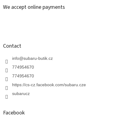
o
n
t
We accept online payments
g
e
c
r
o
n
t
r
o
Contact
l
s
info
@
subaru-butik.cz
774954670
774954670
https://cs-cz.facebook.com/subaru.cze
subarucz
Facebook