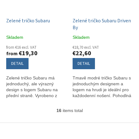
Zelené tričko Subaru
Zelené tričko Subaru Driven
By
Skladem
Skladem
from €16 excl. VAT
€18,70 excl. VAT
€19,30
€22,60
from
DETAIL
DETAIL
Zelené tričko Subaru má
Tmavě modré tričko Subaru s
jednoduchý, ale výrazný
jednoduchým designem a
design s logem Subaru na
logem na hrudi je ideální pro
přední straně. Vyrobeno z
každodenní nošení. Pohodlná
pohodlné bavlny, zajišťuje
bavlna a styl v jednom.
komfort po celý den.
16
items total
L
i
s
F
t
o
i