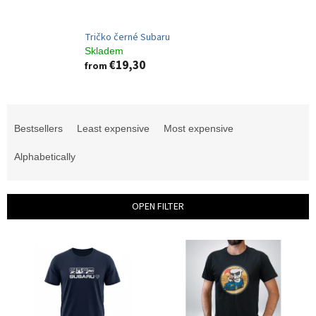
Tričko černé Subaru
Skladem
€19,30
from
P
r
Bestsellers
Least expensive
Most expensive
o
d
Alphabetically
u
c
t
OPEN FILTER
s
o
L
r
i
t
s
i
t
n
o
g