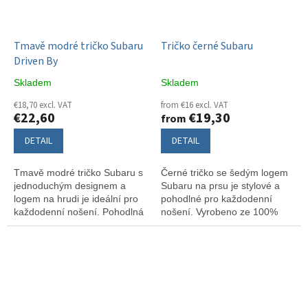
Tmavě modré tričko Subaru
Tričko černé Subaru
Driven By
Skladem
Skladem
€18,70 excl. VAT
from €16 excl. VAT
€22,60
€19,30
from
DETAIL
DETAIL
Tmavě modré tričko Subaru s
Černé tričko se šedým logem
jednoduchým designem a
Subaru na prsu je stylové a
logem na hrudi je ideální pro
pohodlné pro každodenní
každodenní nošení. Pohodlná
nošení. Vyrobeno ze 100%
bavlna a styl v jednom.
bavlny, skvěle padne.