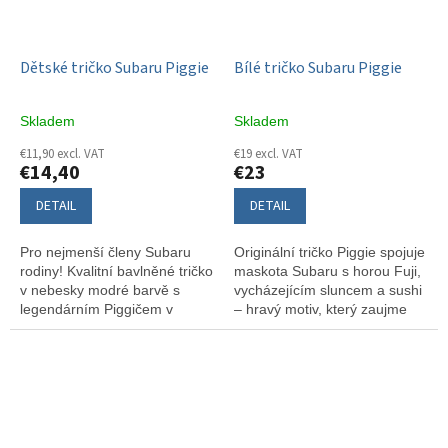
ty, kteří Subaru žijí jako životní
ty, kteří Subaru žijí jako životní
filosofii, ne jen značku.
filosofii, ne jen značku.
Dětské tričko Subaru Piggie
Bílé tričko Subaru Piggie
Skladem
Skladem
€11,90 excl. VAT
€19 excl. VAT
€14,40
€23
DETAIL
DETAIL
Pro nejmenší členy Subaru
Originální tričko Piggie spojuje
rodiny! Kvalitní bavlněné tričko
maskota Subaru s horou Fuji,
v nebesky modré barvě s
vycházejícím sluncem a sushi
legendárním Piggičem v
– hravý motiv, který zaujme
modré raketě. Pevné švy,
každého fanouška značky i
příjemný materiál a střih, který
Japonska. Pohodlný regular fit
vydrží dětské řádění.
střih a kvalitní bavlna z něj
dělají ideální volbu pro volný
čas.