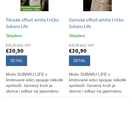
Pánské offset white tričko
Dámské offset white tričko
Subaru Life
Subaru Life
Skladem
Skladem
€25,50 excl. VAT
€25,50 excl. VAT
€30,90
€30,90
DETAIL
DETAIL
Motiv SUBARU LIFE v
Motiv SUBARU LIFE v
limitované edici spojuje několik
limitované edici spojuje několik
symbolů: červený kruh je
symbolů: červený kruh je
slunce i odkaz na japonskou
slunce i odkaz na japonskou
vlajku, hory a cesta značí
vlajku, hory a cesta značí
dobrodružství, souhvězdí
dobrodružství, souhvězdí
skládá emblém SUBARU a
skládá emblém SUBARU a
znak 生 znamená „život“.
znak 生 znamená „život“.
Autorský návrh Veroniky
Autorský návrh Veroniky
Kružliakové pro Subaru Butik
Kružliakové pro Subaru Butik
vychází v limitaci 55ks – pro
vychází v limitaci 55ks – pro