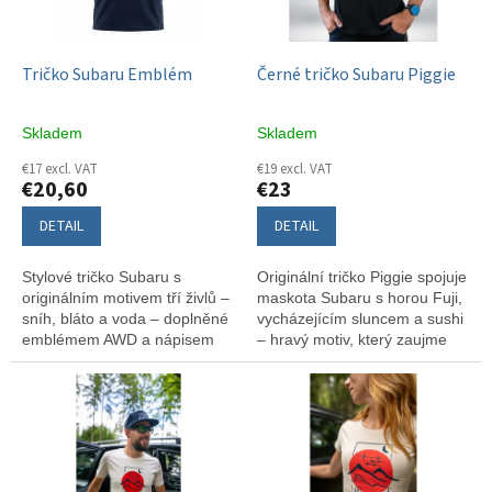
f
p
r
o
Tričko Subaru Emblém
Černé tričko Subaru Piggie
d
u
Skladem
Skladem
c
t
€17 excl. VAT
€19 excl. VAT
€20,60
€23
s
DETAIL
DETAIL
Stylové tričko Subaru s
Originální tričko Piggie spojuje
originálním motivem tří živlů –
maskota Subaru s horou Fuji,
sníh, bláto a voda – doplněné
vycházejícím sluncem a sushi
emblémem AWD a nápisem
– hravý motiv, který zaujme
SUBARU.
každého fanouška značky i
Japonska. Pohodlný regular fit
střih a kvalitní bavlna z něj
dělají ideální volbu pro volný
čas.