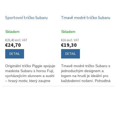
Sportovní tričko Subaru
Tmavě modré tričko Subaru
Skladem
Skladem
€20,40 excl. VAT
€16 excl. VAT
€24,70
€19,30
DETAIL
DETAIL
Originální tričko Piggie spojuje
Tmavě modré tričko Subaru s
maskota Subaru s horou Fuji,
jednoduchým designem a
vycházejícím sluncem a sushi
logem na hrudi je ideální pro
– hravý motiv, který zaujme
každodenní nošení. Pohodlná
každého fanouška značky i
bavlna a styl v jednom.
Japonska. Pohodlný regular fit
střih a kvalitní bavlna z něj
dělají ideální volbu pro volný
čas.