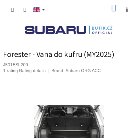
Skip
SHOPP
to
content
CART
Forester - Vana do kufru (MY2025)
J501ESL200
The
1 rating
Rating details
Brand:
Subaru ORG ACC
average
product
rating
is
5,0
out
of
5
stars.