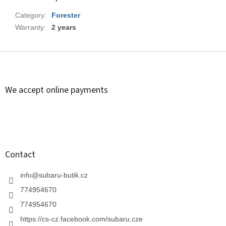
Category
:
Forester
Warranty
:
2 years
F
o
o
t
We accept online payments
e
r
Contact
info
@
subaru-butik.cz
774954670
774954670
https://cs-cz.facebook.com/subaru.cze