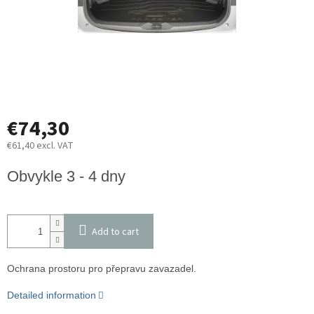
€74,30
€61,40 excl. VAT
Measure
Obvykle 3 - 4 dny
price:
Add to cart
Ochrana prostoru pro přepravu zavazadel.
Detailed information