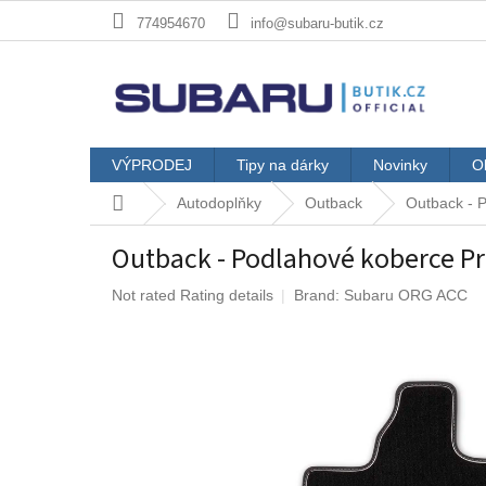
Skip
774954670
info@subaru-butik.cz
to
content
VÝPRODEJ
Tipy na dárky
Novinky
O
Home
Autodoplňky
Outback
Outback - 
Outback - Podlahové koberce 
The
Not rated
Rating details
Brand:
Subaru ORG ACC
average
product
rating
is
0,0
out
of
5
stars.