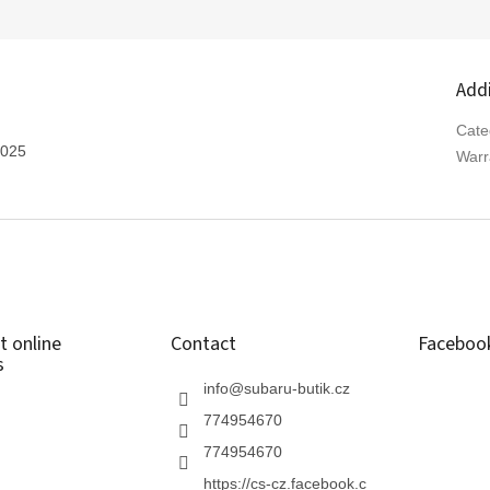
Add
Cate
2025
Warr
t online
Contact
Faceboo
s
info
@
subaru-butik.cz
774954670
774954670
https://cs-cz.facebook.c