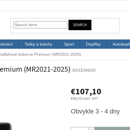
SEARCH
blečení
Tašky a batohy
Sport
Doplňky
Autodopl
Podlahové koberce Premium (MR2021-2025)
Premium (MR2021-2025)
J501EAN020
€107,10
€88,50 excl. VAT
Measure
Obvykle 3 - 4 dny
price: