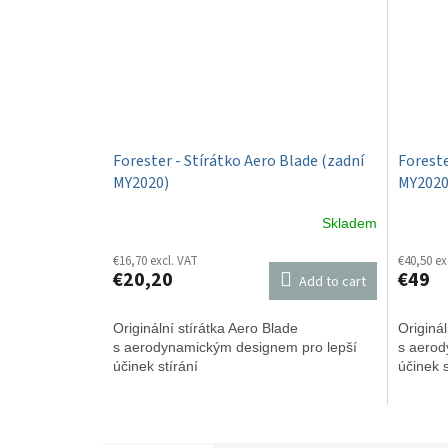
Forester - Stírátko Aero Blade (zadní
Foreste
MY2020)
MY2020
Skladem
€16,70 excl. VAT
€40,50 ex
€20,20
€49
Add to cart
Originální stírátka Aero Blade
Originál
s aerodynamickým designem pro lepší
s aerod
účinek stírání
účinek s