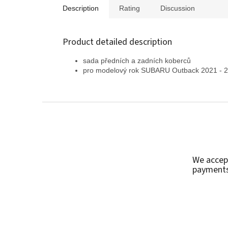
Description
Rating
Discussion
Product detailed description
sada předních a zadních koberců
pro modelový rok SUBARU Outback 2021 - 
F
o
o
t
e
We accep
r
payment