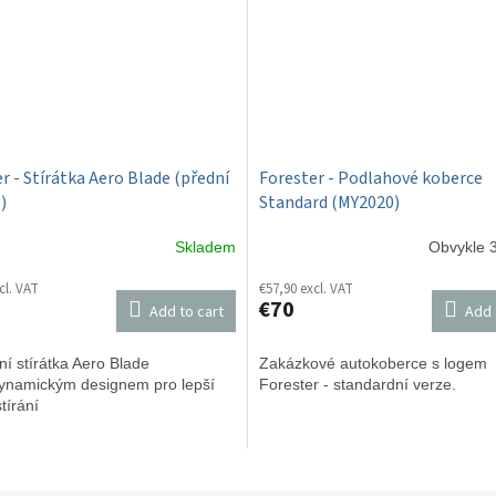
r - Stírátka Aero Blade (přední
Forester - Podlahové koberce
)
Standard (MY2020)
Skladem
Obvykle 3
cl. VAT
€57,90 excl. VAT
€70
Add to cart
Add 
ní stírátka Aero Blade
Zakázkové autokoberce s logem
ynamickým designem pro lepší
Forester - standardní verze.
tírání