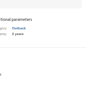
itional parameters
gory
:
Outback
anty
:
2 years
k