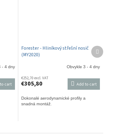
Forester - Hliníkový střešní nosič
Next
(MY2020)
product
 - 4 dny
Obvykle 3 - 4 dny
€252,70 excl. VAT
€305,80
to cart
Add to cart
Dokonalé aerodynamické profily a
snadná montáž.