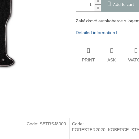
Add to cart
Zakázkové autokoberce s log
Detailed information
PRINT
ASK
WAT
Code:
SETRSJ8000
Code:
FORESTER2020_KOBERCE_ST