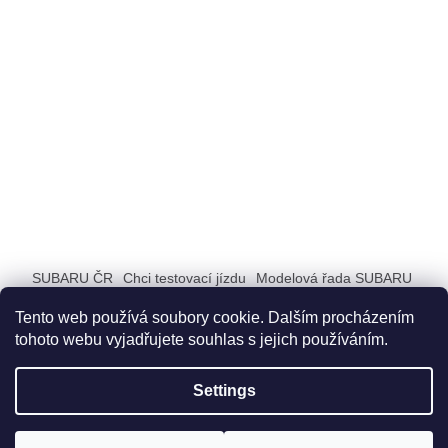
SUBARU ČR
Chci testovací jízdu
Modelová řada SUBARU
ZAŽIJ SUBARU
Tento web používá soubory cookie. Dalším procházením
tohoto webu vyjadřujete souhlas s jejich používáním.
Settings
Created by Shoptet