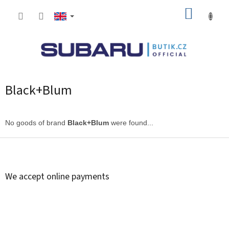
Skip
SHOPP
to
content
CART
Black+Blum
No goods of brand
Black+Blum
were found...
F
o
o
t
We accept online payments
e
r