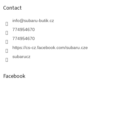
Contact
info
@
subaru-butik.cz
774954670
774954670
https://cs-cz.facebook.com/subaru.cze
subarucz
Facebook