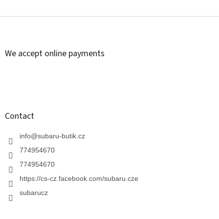
L
i
s
F
t
o
i
o
n
t
We accept online payments
g
e
c
r
o
n
t
r
o
Contact
l
s
info
@
subaru-butik.cz
774954670
774954670
https://cs-cz.facebook.com/subaru.cze
subarucz