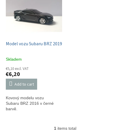
s
s
o
t
r
o
t
f
i
p
n
r
g
o
Model vozu Subaru BRZ 2019
d
u
Skladem
c
t
€5,10 excl. VAT
€6,20
s
Add to cart
Kovový modelu vozu
Subaru BRZ 2016 v černé
barvě.
1
items total