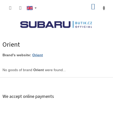
Skip
SHOPP
to
content
CART
Orient
Brand's website:
Orient
No goods of brand
Orient
were found...
F
o
o
t
We accept online payments
e
r