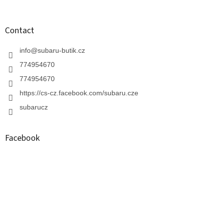
Contact
info
@
subaru-butik.cz
774954670
774954670
https://cs-cz.facebook.com/subaru.cze
subarucz
Facebook