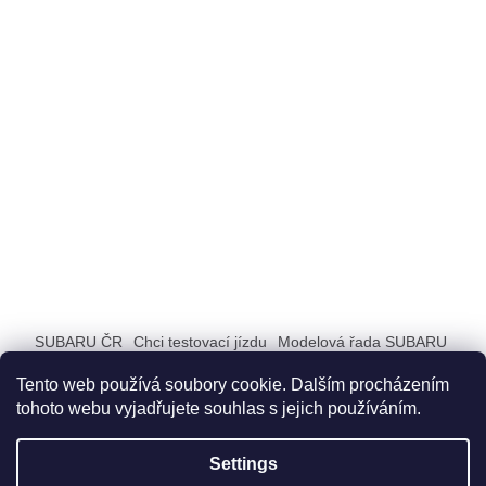
SUBARU ČR
Chci testovací jízdu
Modelová řada SUBARU
ZAŽIJ SUBARU
Tento web používá soubory cookie. Dalším procházením
tohoto webu vyjadřujete souhlas s jejich používáním.
Settings
Created by Shoptet