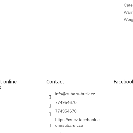
Cate
Warr
Weig
t online
Contact
Faceboo
s
info
@
subaru-butik.cz
774954670
774954670
https://cs-cz.facebook.c
om/subaru.cze