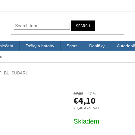
SEARCH
blečení
Tašky a batohy
Sport
Doplňky
Autodopl
ru
F_BL_SUBARU
€7,80
–47 %
€4,10
€3,40 excl. VAT
Measure
Skladem
price: