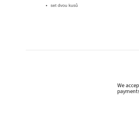
set dvou kusů
F
o
o
t
e
We accep
r
payment