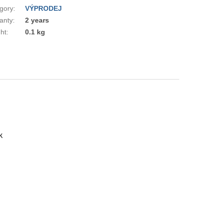
gory
:
VÝPRODEJ
anty
:
2 years
ht
:
0.1 kg
k