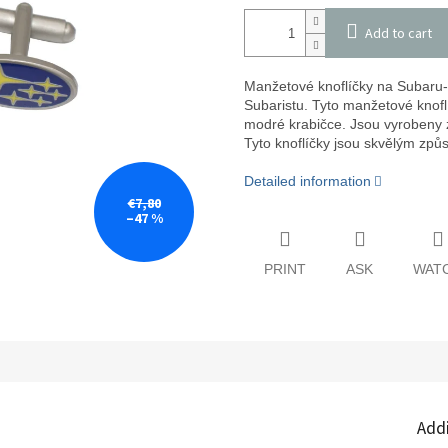
Add to cart
Manžetové knoflíčky na Subaru-
Subaristu. Tyto manžetové knofl
modré krabičce. Jsou vyrobeny z 
Tyto knoflíčky jsou skvělým způ
Detailed information
€7,80
–47 %
PRINT
ASK
WAT
Add