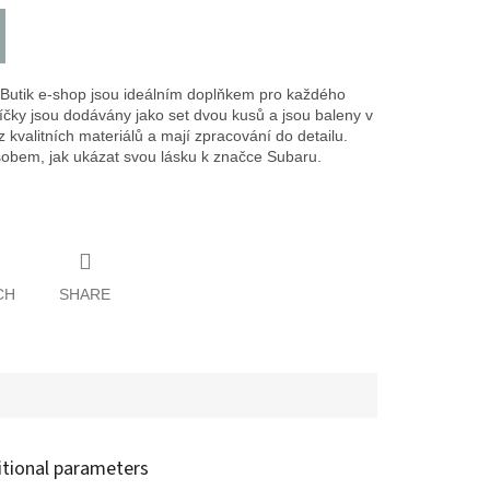
Butik e-shop jsou ideálním doplňkem pro každého
íčky jsou dodávány jako set dvou kusů a jsou baleny v
kvalitních materiálů a mají zpracování do detailu.
sobem, jak ukázat svou lásku k značce Subaru.
CH
SHARE
itional parameters