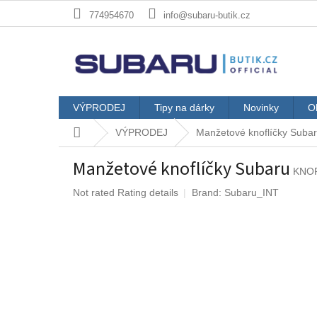
Skip
774954670
info@subaru-butik.cz
to
content
VÝPRODEJ
Tipy na dárky
Novinky
O
Home
VÝPRODEJ
Manžetové knoflíčky Suba
Manžetové knoflíčky Subaru
KNO
The
Not rated
Rating details
Brand:
Subaru_INT
average
product
rating
is
0,0
out
of
5
stars.