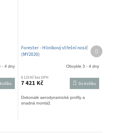
Forester - Hliníkový střešní nosič
Další
(MY2020)
produkt
 - 4 dny
Obvykle 3 - 4 dny
6 133 Kč bez DPH
7 421 Kč
košíku
Do košíku
Dokonalé aerodynamické profily a
snadná montáž.