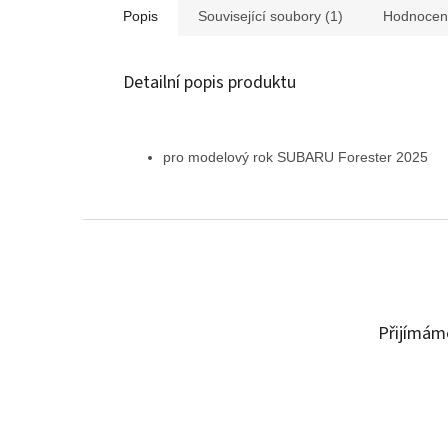
Popis
Související soubory (1)
Hodnocen
Detailní popis produktu
pro modelový rok SUBARU Forester 2025
Z
á
p
a
t
Přijímáme
í