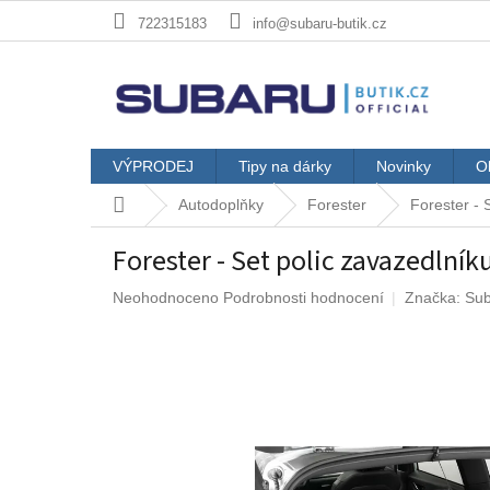
Přejít
722315183
info@subaru-butik.cz
na
obsah
VÝPRODEJ
Tipy na dárky
Novinky
O
Domů
Autodoplňky
Forester
Forester - 
Forester - Set polic zavazedlní
Průměrné
Neohodnoceno
Podrobnosti hodnocení
Značka:
Su
hodnocení
produktu
je
0,0
z
5
hvězdiček.