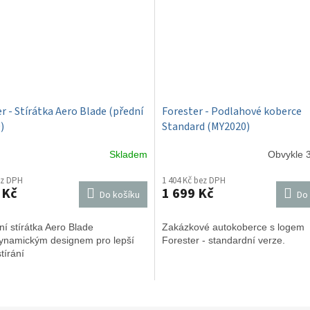
r - Stírátka Aero Blade (přední
Forester - Podlahové koberce
)
Standard (MY2020)
Skladem
Obvykle 3
ez DPH
1 404 Kč bez DPH
 Kč
1 699 Kč
Do košíku
Do 
ní stírátka Aero Blade
Zakázkové autokoberce s logem
ynamickým designem pro lepší
Forester - standardní verze.
tírání