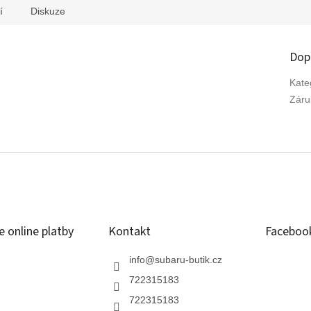
í
Diskuze
Dop
Kate
Záru
 online platby
Kontakt
Faceboo
info
@
subaru-butik.cz
722315183
722315183