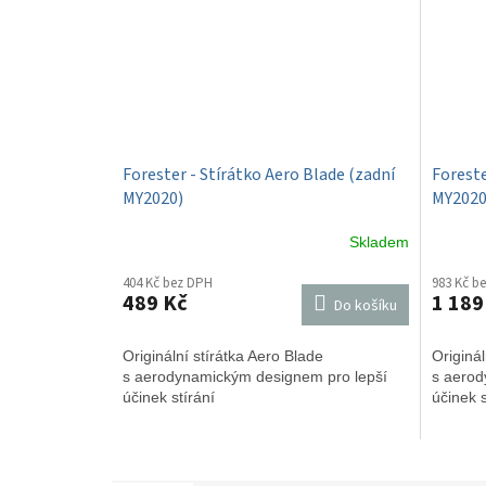
Forester - Stírátko Aero Blade (zadní
Foreste
MY2020)
MY2020
Skladem
404 Kč bez DPH
983 Kč b
489 Kč
1 189
Do košíku
Originální stírátka Aero Blade
Originál
s aerodynamickým designem pro lepší
s aerod
účinek stírání
účinek s