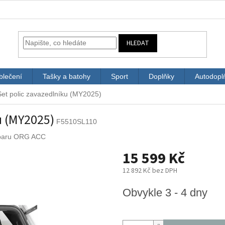
HLEDAT
blečení
Tašky a batohy
Sport
Doplňky
Autodopl
Set polic zavazedlníku (MY2025)
ku (MY2025)
F5510SL110
baru ORG ACC
15 599 Kč
12 892 Kč bez DPH
Měrná
Obvykle 3 - 4 dny
cena: