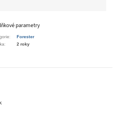
lňkové parametry
gorie
:
Forester
ka
:
2 roky
k