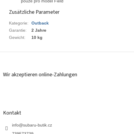
pouze pro model Field
Zusätzliche Parameter
Kategorie
:
Outback
Garantie
:
2 Jahre
Gewicht
:
10 kg
F
u
ß
z
Wir akzeptieren online-Zahlungen
e
i
l
e
Kontakt
info
@
subaru-butik.cz
739573739