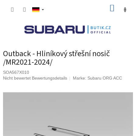
Zum
WARE
Inhalt
springen
Outback - Hliníkový střešní nosič
/MR2021-2024/
SOA567X010
Die
Nicht bewertet
Bewertungsdetails
Marke:
Subaru ORG ACC
durchschnittliche
Produktbewertung
ist
0,0
von
5
Sternen.