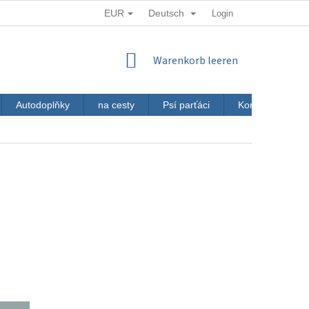
EUR
Deutsch
Login
WARENKORB
Warenkorb leeren
Autodoplňky
na cesty
Psí parťáci
Kontakt
J