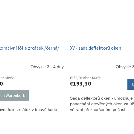
korativní fólie zrcátek /černá/
XV - sada deflektorů oken
Obvykle 3 - 4 dny
Obvykle 3
hne MwSt.
€159,80 ohne MwSt.
0
€193,30
den Warenkorb
Sada deflektorů oken - umožňuje
ponechání otevřených oken za ú
vní fólie zrcátek v tmavě šedé.
větrání při zhoršeném počasí.