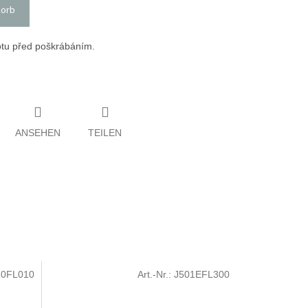
korb
otu před poškrábáním.
ANSEHEN
TEILEN
10FL010
Art.-Nr.:
J501EFL300