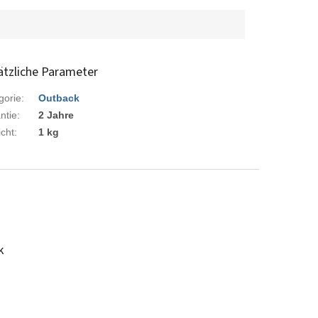
ätzliche Parameter
gorie
:
Outback
ntie
:
2 Jahre
cht
:
1 kg
k