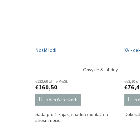
Nosič lodi
XV - de
Obvykle 3 - 4 dny
€132,60 ohne MwSt.
€63,10 o
€160,50
€76,4
In den Warenkorb
In 
Sada pro 1 kajak, snadná montáž na
Dekorati
střešní nosič.