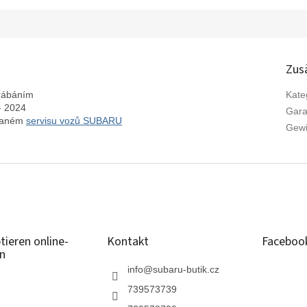
Zus
krábáním
Kate
- 2024
Gara
ovaném
servisu vozů SUBARU
Gewi
tieren online-
Kontakt
Faceboo
n
info
@
subaru-butik.cz
739573739