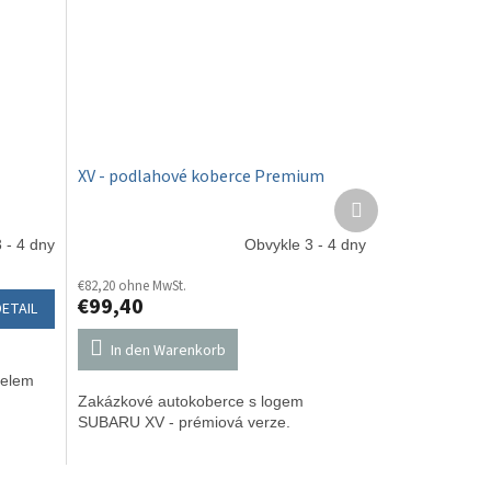
XV - podlahové koberce Premium
Nächstes
Produkt
 - 4 dny
Obvykle 3 - 4 dny
€82,20 ohne MwSt.
€99,40
DETAIL
In den Warenkorb
čelem
Zakázkové autokoberce s logem
SUBARU XV - prémiová verze.