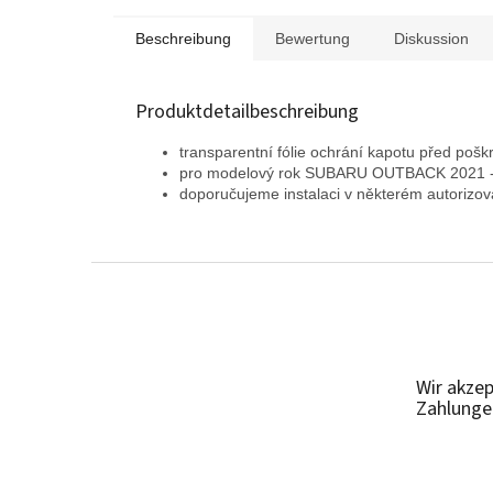
Beschreibung
Bewertung
Diskussion
Produktdetailbeschreibung
transparentní fólie ochrání kapotu před poš
pro modelový rok SUBARU OUTBACK 2021 
doporučujeme instalaci v některém autoriz
F
u
ß
z
e
Wir akzep
i
Zahlunge
l
e