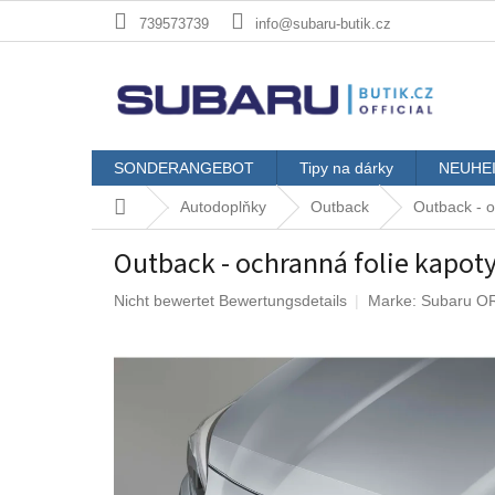
Zum
739573739
info@subaru-butik.cz
Inhalt
springen
SONDERANGEBOT
Tipy na dárky
NEUHE
Startseite
Autodoplňky
Outback
Outback - o
Outback - ochranná folie kapot
Die
Nicht bewertet
Bewertungsdetails
Marke:
Subaru O
durchschnittliche
Produktbewertung
ist
0,0
von
5
Sternen.