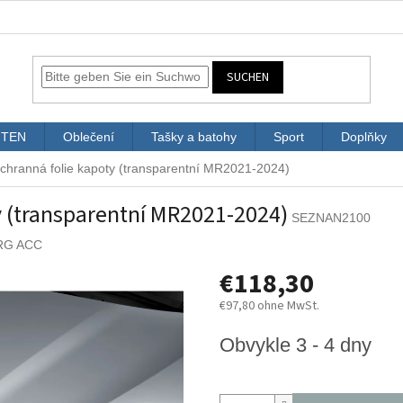
SUCHEN
ITEN
Oblečení
Tašky a batohy
Sport
Doplňky
chranná folie kapoty (transparentní MR2021-2024)
y (transparentní MR2021-2024)
SEZNAN2100
RG ACC
€118,30
€97,80 ohne MwSt.
Verkaufspreis:
Obvykle 3 - 4 dny