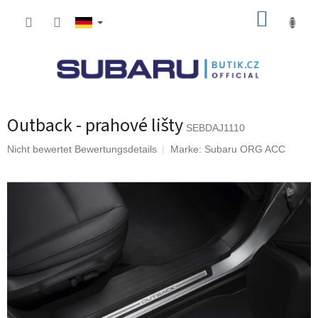
Zum
WARE
Inhalt
springen
Outback - prahové lišty
SEBDAJ1110
Die
Nicht bewertet
Bewertungsdetails
Marke:
Subaru ORG ACC
durchschnittliche
Produktbewertung
ist
0,0
von
5
Sternen.