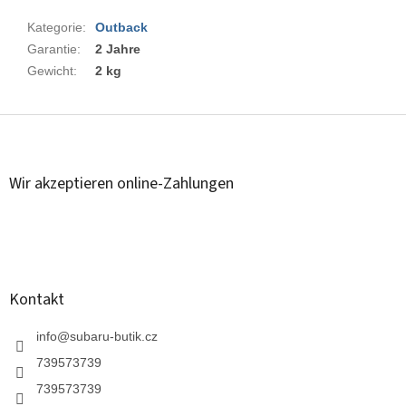
Kategorie
:
Outback
Garantie
:
2 Jahre
Gewicht
:
2 kg
F
u
ß
z
Wir akzeptieren online-Zahlungen
e
i
l
e
Kontakt
info
@
subaru-butik.cz
739573739
739573739