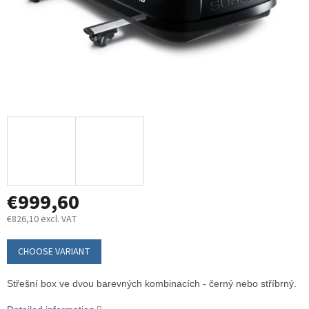
€999,60
€826,10 excl. VAT
Measure
price:
CHOOSE VARIANT
Střešní box ve dvou barevných kombinacích - černý nebo stříbrný.