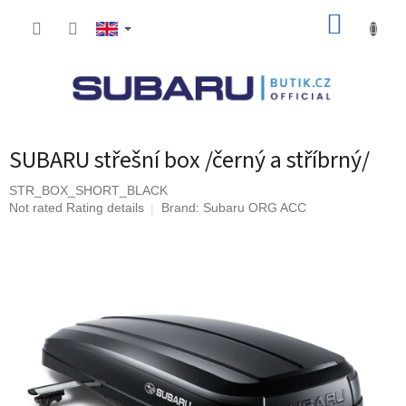
Skip
SHOPP
to
content
CART
SUBARU střešní box /černý a stříbrný/
STR_BOX_SHORT_BLACK
The
Not rated
Rating details
Brand:
Subaru ORG ACC
average
product
rating
is
0,0
out
of
5
stars.