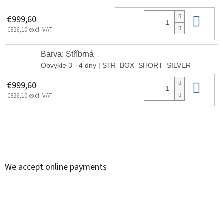
Add
€999,60
€826,10 excl. VAT
Barva: Stříbrná
Obvykle 3 - 4 dny
| STR_BOX_SHORT_SILVER
Add
€999,60
€826,10 excl. VAT
F
o
o
t
We accept online payments
e
r