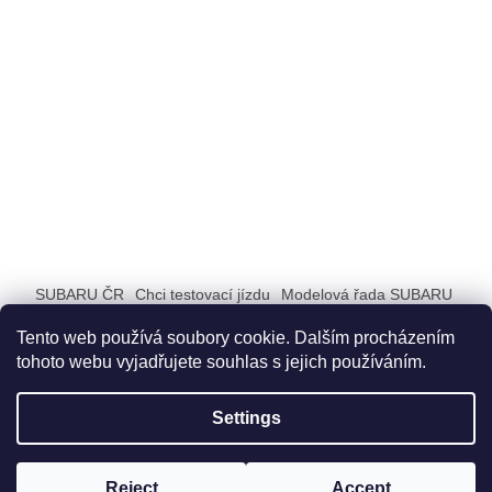
SUBARU ČR
Chci testovací jízdu
Modelová řada SUBARU
ZAŽIJ SUBARU
Tento web používá soubory cookie. Dalším procházením
tohoto webu vyjadřujete souhlas s jejich používáním.
Settings
Created by Shoptet
Reject
Accept
Copyright 2026
SUBARU BUTIK
. All rights reserved.