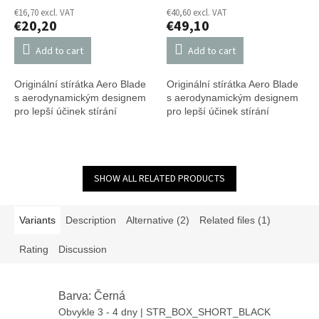
€16,70 excl. VAT
€40,60 excl. VAT
€20,20
€49,10
Add to cart
Add to cart
Originální stírátka Aero Blade
Originální stírátka Aero Blade
s aerodynamickým designem
s aerodynamickým designem
pro lepší účinek stírání
pro lepší účinek stírání
SHOW ALL RELATED PRODUCTS
Variants
Description
Alternative (2)
Related files (1)
Rating
Discussion
Barva: Černá
Obvykle 3 - 4 dny
| STR_BOX_SHORT_BLACK