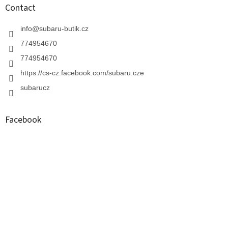
Contact
info
@
subaru-butik.cz
774954670
774954670
https://cs-cz.facebook.com/subaru.cze
subarucz
Facebook